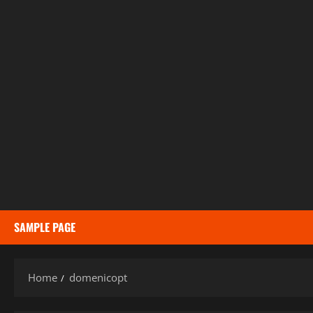
SAMPLE PAGE
Home
domenicopt