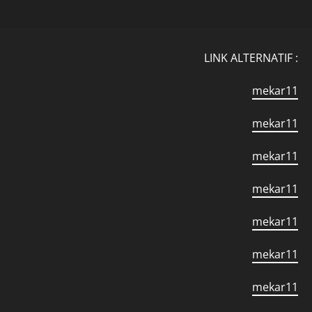
LINK ALTERNATIF :
mekar11
mekar11
mekar11
mekar11
mekar11
mekar11
mekar11