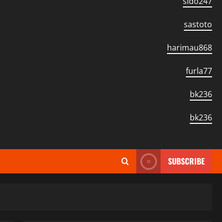
sido247
sastoto
harimau868
furla77
bk236
bk236
SUBSCRIBE