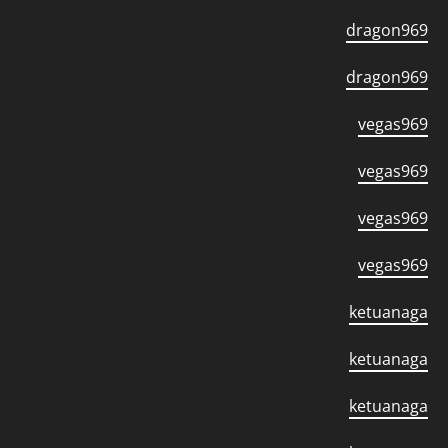
dragon969
dragon969
vegas969
vegas969
vegas969
vegas969
ketuanaga
ketuanaga
ketuanaga