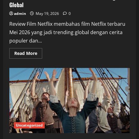
Global
admin
May 19, 2026
0
Review Film Netflix membahas film Netflix terbaru
Mei 2026 yang jadi trending global dengan cerita
populer dan...
Read
Read More
more
about
Review
Film
Netflix
Terbaru
Mei
2026
Trending
Global
Uncategorized