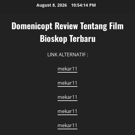
Skip
August 8, 2026
10:54:16 PM
to
content
Domenicopt Review Tentang Film
Bioskop Terbaru
LINK ALTERNATIF :
mekar11
mekar11
mekar11
mekar11
mekar11