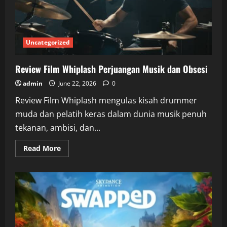
Uncategorized
Review Film Whiplash Perjuangan Musik dan Obsesi
admin
June 22, 2026
0
Review Film Whiplash mengulas kisah drummer
muda dan pelatih keras dalam dunia musik penuh
tekanan, ambisi, dan...
Read
Read More
more
about
Review
Film
Whiplash
Perjuangan
Musik
dan
Obsesi