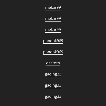
mekar99
mekar99
mekar99
pondok969
pondok969
destoto
gading33
gading33
gading33