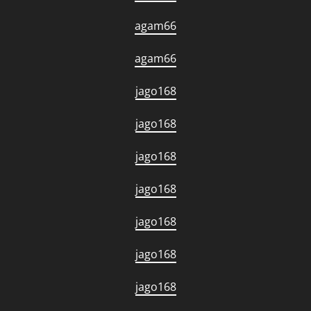
agam66
agam66
jago168
jago168
jago168
jago168
jago168
jago168
jago168