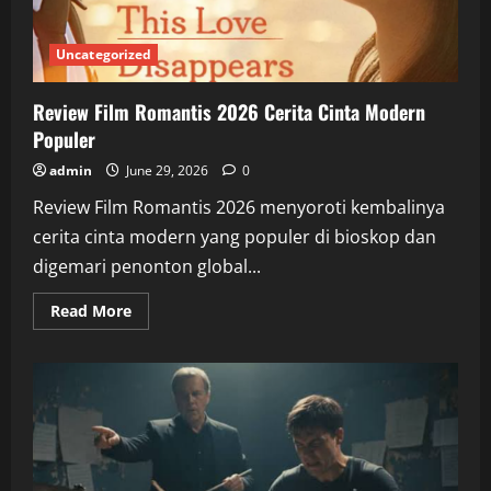
Uncategorized
Review Film Romantis 2026 Cerita Cinta Modern
Populer
admin
June 29, 2026
0
Review Film Romantis 2026 menyoroti kembalinya
cerita cinta modern yang populer di bioskop dan
digemari penonton global...
Read
Read More
more
about
Review
Film
Romantis
2026
Cerita
Cinta
Modern
Populer