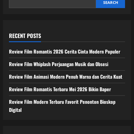
SEARCH
RECENT POSTS
Review Film Romantis 2026 Cerita Cinta Modern Populer
Review Film Whiplash Perjuangan Musik dan Obsesi
Review Film Animasi Modern Penuh Warna dan Cerita Kuat
Review Film Romantis Terbaru Mei 2026 Bikin Baper
Review Film Modern Terbaru Favorit Penonton Bioskop
Digital