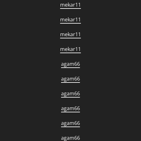
mekar11
mekar11
mekar11
mekar11
agam66
agam66
agam66
agam66
agam66
agam66