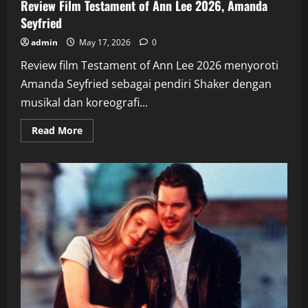
Review Film Testament of Ann Lee 2026, Amanda
Seyfried
admin
May 17, 2026
0
Review film Testament of Ann Lee 2026 menyoroti
Amanda Seyfried sebagai pendiri Shaker dengan
musikal dan koreografi...
Read
Read More
more
about
Review
Film
Testament
of
Ann
Lee
2026,
Amanda
Seyfried