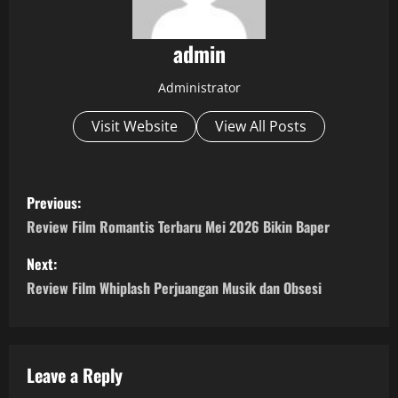
admin
Administrator
Visit Website
View All Posts
P
Previous:
o
Review Film Romantis Terbaru Mei 2026 Bikin Baper
s
Next:
Review Film Whiplash Perjuangan Musik dan Obsesi
t
n
a
Leave a Reply