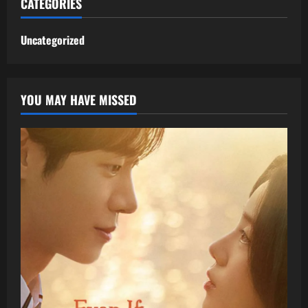
CATEGORIES
Uncategorized
YOU MAY HAVE MISSED