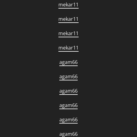
mekar11
mekar11
mekar11
mekar11
agam66
agam66
agam66
agam66
agam66
agam66