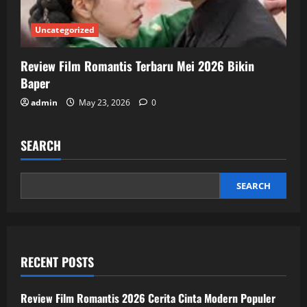
Uncategorized
Review Film Romantis Terbaru Mei 2026 Bikin
Baper
admin
May 23, 2026
0
SEARCH
SEARCH
RECENT POSTS
Review Film Romantis 2026 Cerita Cinta Modern Populer