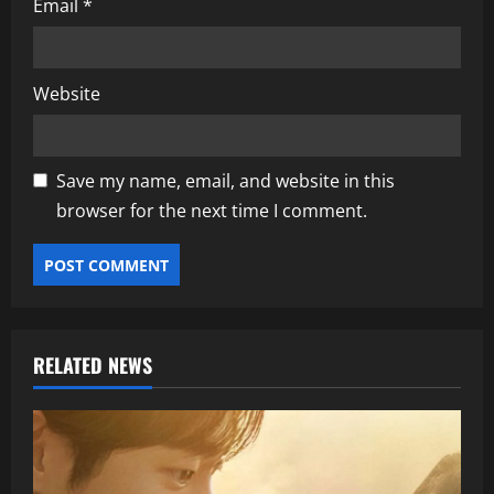
Email
*
Website
Save my name, email, and website in this
browser for the next time I comment.
RELATED NEWS