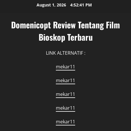
Skip
August 1, 2026
4:52:42 PM
to
content
Domenicopt Review Tentang Film
Bioskop Terbaru
LINK ALTERNATIF :
mekar11
mekar11
mekar11
mekar11
mekar11