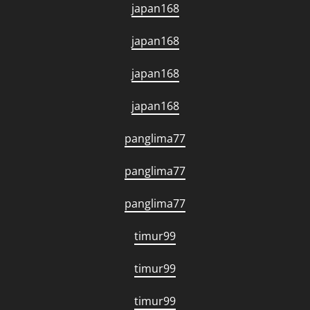
japan168
japan168
japan168
japan168
panglima77
panglima77
panglima77
timur99
timur99
timur99