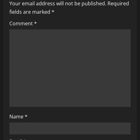
Your email address will not be published.
Required
v
fields are marked
*
i
Comment
*
g
a
t
i
o
n
Name
*