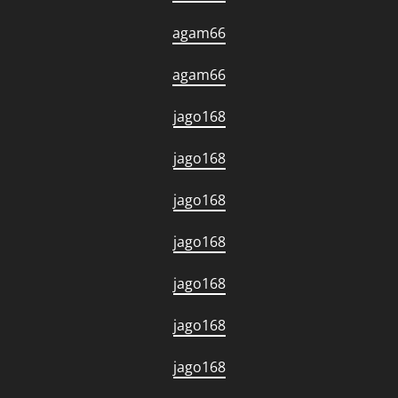
agam66
agam66
jago168
jago168
jago168
jago168
jago168
jago168
jago168