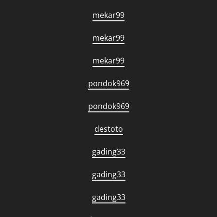
mekar99
mekar99
mekar99
pondok969
pondok969
destoto
gading33
gading33
gading33