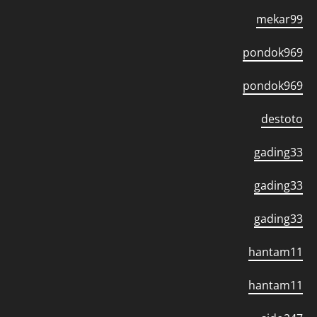
mekar99
pondok969
pondok969
destoto
gading33
gading33
gading33
hantam11
hantam11