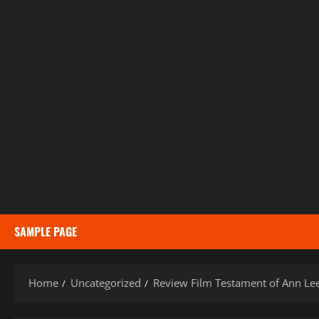
SAMPLE PAGE
Home
Uncategorized
Review Film Testament of Ann Le