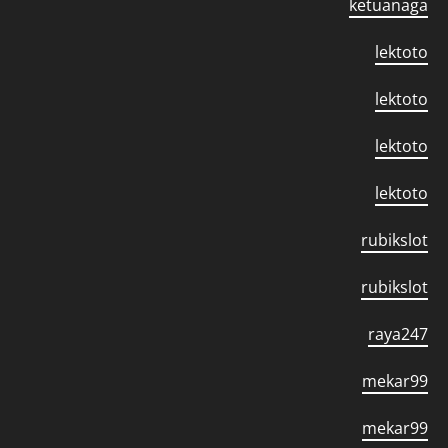
ketuanaga
lektoto
lektoto
lektoto
lektoto
rubikslot
rubikslot
raya247
mekar99
mekar99