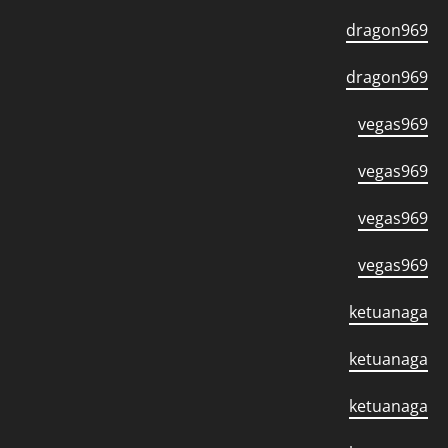
dragon969
dragon969
vegas969
vegas969
vegas969
vegas969
ketuanaga
ketuanaga
ketuanaga