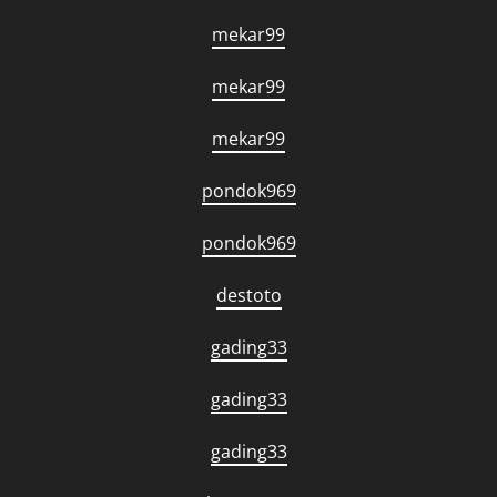
mekar99
mekar99
mekar99
pondok969
pondok969
destoto
gading33
gading33
gading33