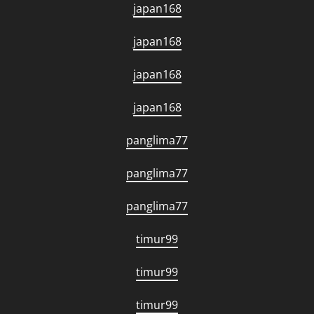
japan168
japan168
japan168
japan168
panglima77
panglima77
panglima77
timur99
timur99
timur99