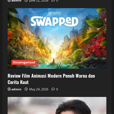
admin
June 22, 2026
0
Uncategorized
Review Film Animasi Modern Penuh Warna dan
Cerita Kuat
admin
May 24, 2026
0