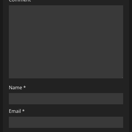
g
a
t
i
o
n
Name
*
Email
*