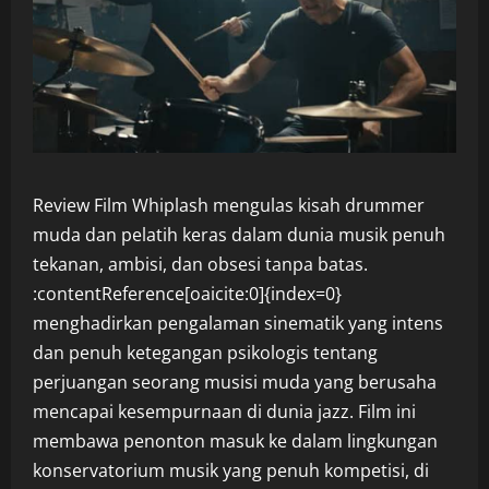
Review Film Whiplash mengulas kisah drummer
muda dan pelatih keras dalam dunia musik penuh
tekanan, ambisi, dan obsesi tanpa batas.
:contentReference[oaicite:0]{index=0}
menghadirkan pengalaman sinematik yang intens
dan penuh ketegangan psikologis tentang
perjuangan seorang musisi muda yang berusaha
mencapai kesempurnaan di dunia jazz. Film ini
membawa penonton masuk ke dalam lingkungan
konservatorium musik yang penuh kompetisi, di