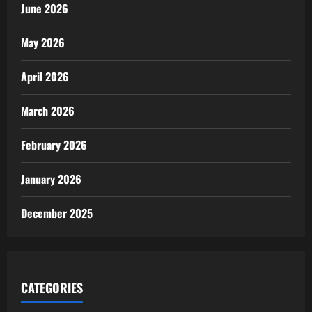
June 2026
May 2026
April 2026
March 2026
February 2026
January 2026
December 2025
CATEGORIES