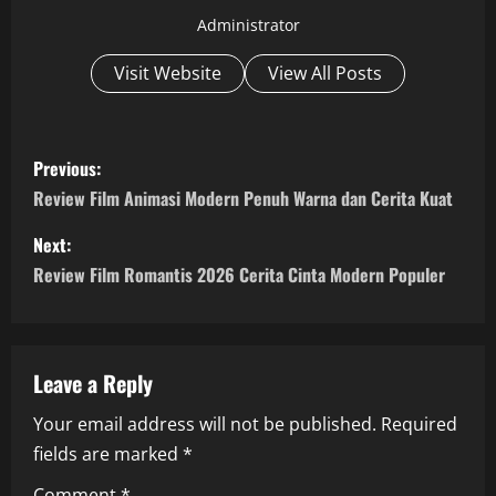
Administrator
Visit Website
View All Posts
P
Previous:
o
Review Film Animasi Modern Penuh Warna dan Cerita Kuat
s
Next:
Review Film Romantis 2026 Cerita Cinta Modern Populer
t
n
a
Leave a Reply
Your email address will not be published.
Required
v
fields are marked
*
i
Comment
*