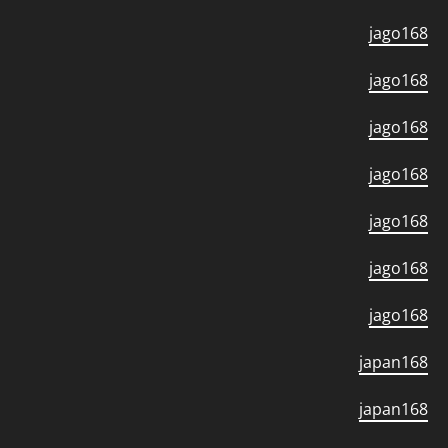
jago168
jago168
jago168
jago168
jago168
jago168
jago168
japan168
japan168