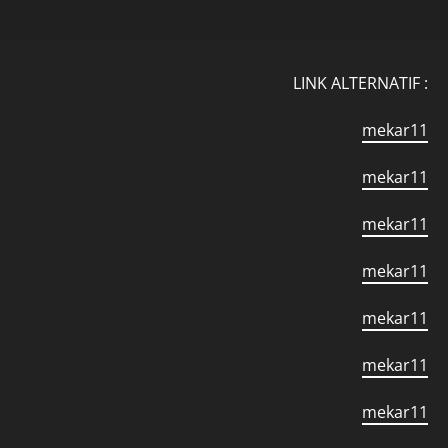
LINK ALTERNATIF :
mekar11
mekar11
mekar11
mekar11
mekar11
mekar11
mekar11