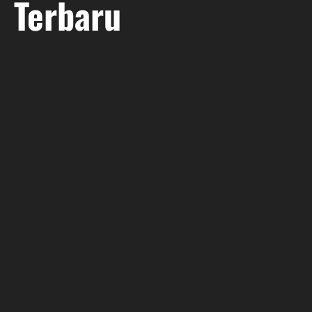
Terbaru