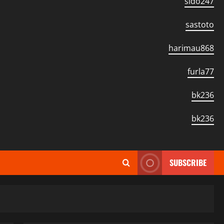
sido247
sastoto
harimau868
furla77
bk236
bk236
SUBSCRIBE