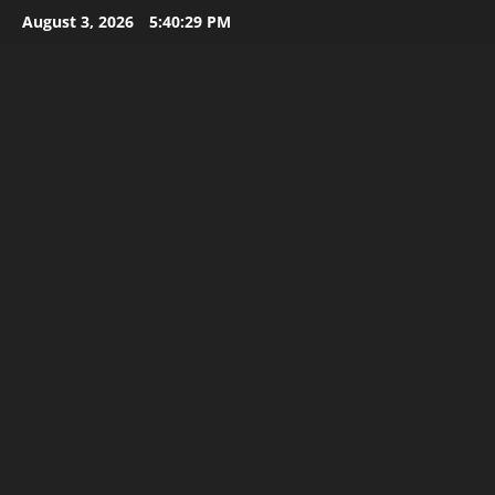
Skip
August 3, 2026
5:40:30 PM
to
content