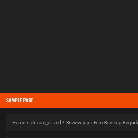
SAMPLE PAGE
Home
Uncategorized
Review Jujur Film Bioskop Berju