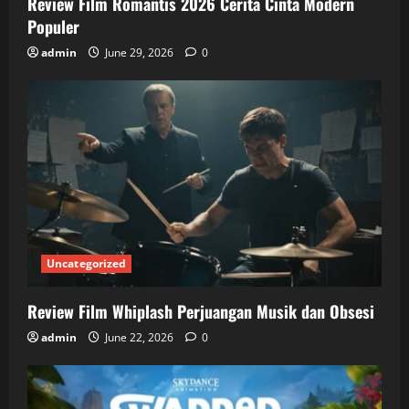
Review Film Romantis 2026 Cerita Cinta Modern
Populer
admin
June 29, 2026
0
Uncategorized
Review Film Whiplash Perjuangan Musik dan Obsesi
admin
June 22, 2026
0