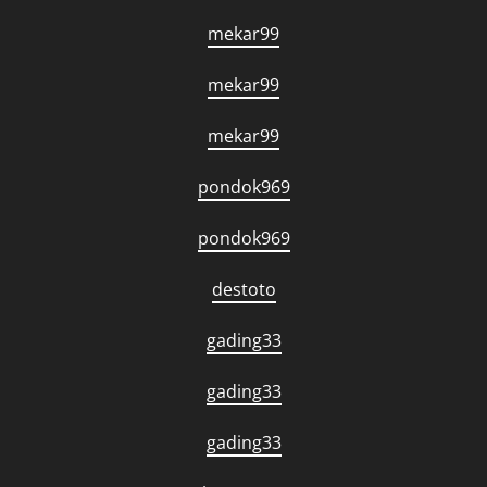
mekar99
mekar99
mekar99
pondok969
pondok969
destoto
gading33
gading33
gading33