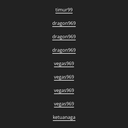
timur99
dragon969
dragon969
dragon969
vegas969
vegas969
vegas969
vegas969
ketuanaga