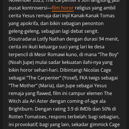
November 2025, The Carpenter’s Son langsung jadi
pusat kontroversi—
film horor
religius yang ambil
cerita Yesus remaja dari Injil Kanak-Kanak Tomas
yang apokrifa, dan bikin sebagian penonton
geleng-geleng, sebagian lagi debat sengit.
Disutradarai Lotfy Nathan dengan durasi 94 menit,
cerita ini ikuti keluarga suci yang lari ke desa
terpencil di Mesir Romawi kuno, di mana “The Boy”
(Noah Jupe) mulai sadar kekuatan ilahi-nya yang
bikin horor sehari-hari. Dibintangi Nicolas Cage
sebagai “The Carpenter” (Yosef), FKA twigs sebagai
“The Mother” (Maria), dan Jupe sebagai Yesus
remaja yang flawed, film ini campur elemen The
Witch ala Ari Aster dengan coming-of-age ala
Brightburn. Dengan rating 3.9 di IMDb dan 50% di
Rotten Tomatoes, respons terbelah: bagi sebagian,
ini provokatif; bagi yang lain, sekadar gimmick Cage