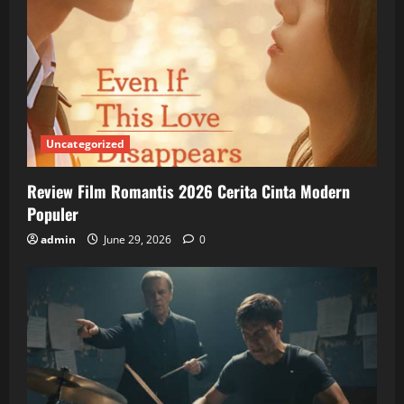
Uncategorized
Review Film Romantis 2026 Cerita Cinta Modern
Populer
admin
June 29, 2026
0