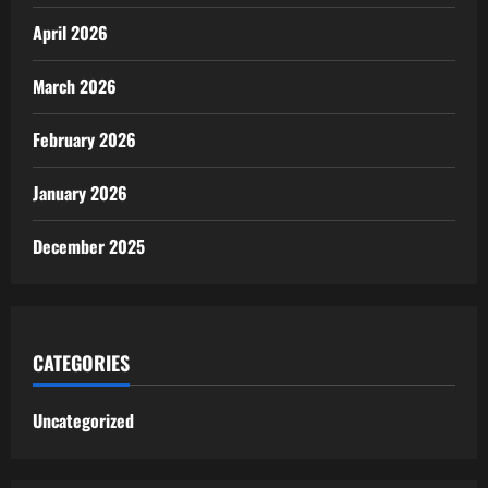
April 2026
March 2026
February 2026
January 2026
December 2025
CATEGORIES
Uncategorized