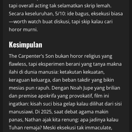
tapi overall acting tak selamatkan skrip lemah.
Secara keseluruhan, 5/10: ide bagus, eksekusi biasa
—worth watch buat diskusi, tapi skip kalau cari
horor murni.
Kesimpulan
The Carpenter’s Son bukan horor religius yang
flawless, tapi eksperimen berani yang tanya makna
ilahi di dunia manusia: ketakutan kekuatan,
keraguan keluarga, dan beban takdir yang bikin
mesias pun rapuh. Dengan Noah Jupe yang brilian
dan premise apokrifa yang provokatif, film ini
ingatkan: kisah suci bisa gelap kalau dilihat dari sisi
manusiawi. Di 2025, saat debat agama makin
panas, Nathan ajak kita renung: apa jadinya kalau
Tuhan remaja? Meski eksekusi tak immaculate,