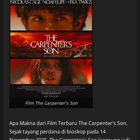
Film The Carpenter's Son
Apa Makna dari Film Terbaru The Carpenter’s Son.
Sejak tayang perdana di bioskop pada 14