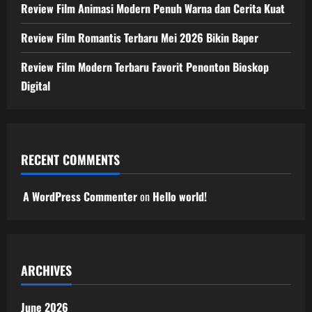
Review Film Animasi Modern Penuh Warna dan Cerita Kuat
Review Film Romantis Terbaru Mei 2026 Bikin Baper
Review Film Modern Terbaru Favorit Penonton Bioskop
Digital
RECENT COMMENTS
A WordPress Commenter
on
Hello world!
ARCHIVES
June 2026