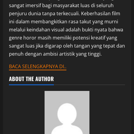
sangat imersif bagi masyarakat luas di seluruh
penjuru dunia tanpa terkecuali. Keberhasilan film
ini dalam membangkitkan rasa takut yang murni
melalui keindahan visual adalah bukti nyata bahwa
genre horor masih memiliki potensi kreatif yang
sangat luas jika digarap oleh tangan yang tepat dan
penuh dengan ambisi artistik yang tinggi.
BACA SELENGKAPNYA DI..
ABOUT THE AUTHOR