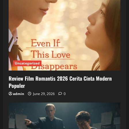
Uncategorized
Review Film Romantis 2026 Cerita Cinta Modern
Populer
admin
June 29, 2026
0