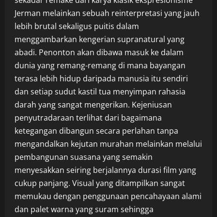
sekadar remake dari karya klasik ekspresionisme
Jerman melainkan sebuah reinterpretasi yang jauh
lebih brutal sekaligus puitis dalam
menggambarkan kengerian supranatural yang
abadi. Penonton akan dibawa masuk ke dalam
dunia yang remang-remang di mana bayangan
terasa lebih hidup daripada manusia itu sendiri
dan setiap sudut kastil tua menyimpan rahasia
darah yang sangat mengerikan. Kejeniusan
penyutradaraan terlihat dari bagaimana
ketegangan dibangun secara perlahan tanpa
mengandalkan kejutan murahan melainkan melalui
pembangunan suasana yang semakin
menyesakkan seiring berjalannya durasi film yang
cukup panjang. Visual yang ditampilkan sangat
memukau dengan penggunaan pencahayaan alami
dan palet warna yang suram sehingga