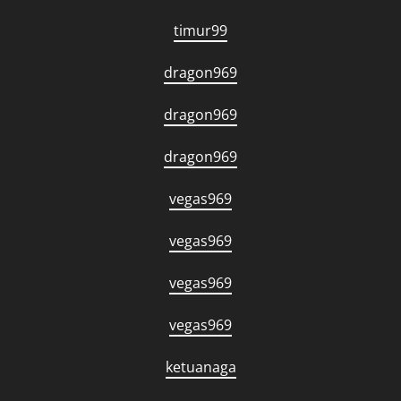
timur99
dragon969
dragon969
dragon969
vegas969
vegas969
vegas969
vegas969
ketuanaga