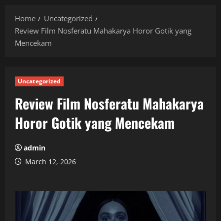
Menu
Home
Uncategorized
Review Film Nosferatu Mahakarya Horor Gotik yang
Mencekam
Uncategorized
Review Film Nosferatu Mahakarya
Horor Gotik yang Mencekam
admin
March 12, 2026