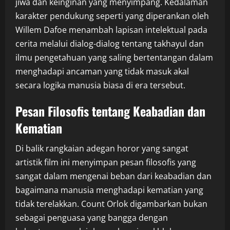
jiwa dan keinginan yang menyimpang. Kedalaman
karakter pendukung seperti yang diperankan oleh
Willem Dafoe menambah lapisan intelektual pada
cerita melalui dialog-dialog tentang takhayul dan
ilmu pengetahuan yang saling bertentangan dalam
menghadapi ancaman yang tidak masuk akal
secara logika manusia biasa di era tersebut.
Pesan Filosofis tentang Keabadian dan
Kematian
Di balik rangkaian adegan horor yang sangat
artistik film ini menyimpan pesan filosofis yang
sangat dalam mengenai beban dari keabadian dan
bagaimana manusia menghadapi kematian yang
tidak terelakkan. Count Orlok digambarkan bukan
sebagai penguasa yang bangga dengan