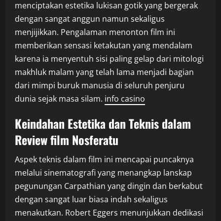
menciptakan estetika lukisan gotik yang bergerak
dengan sangat anggun namun sekaligus
menjijikkan. Pengalaman menonton film ini
memberikan sensasi ketakutan yang mendalam
karena ia menyentuh sisi paling gelap dari mitologi
makhluk malam yang telah lama menjadi bagian
dari mimpi buruk manusia di seluruh penjuru
dunia sejak masa silam.
info casino
Keindahan Estetika dan Teknis dalam
Review film Nosferatu
Aspek teknis dalam film ini mencapai puncaknya
melalui sinematografi yang menangkap lanskap
pegunungan Carpathian yang dingin dan berkabut
dengan sangat luar biasa indah sekaligus
menakutkan. Robert Eggers menunjukkan dedikasi