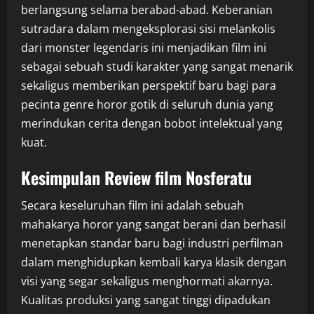
berlangsung selama berabad-abad. Keberanian
sutradara dalam mengeksplorasi sisi melankolis
dari monster legendaris ini menjadikan film ini
sebagai sebuah studi karakter yang sangat menarik
sekaligus memberikan perspektif baru bagi para
pecinta genre horor gotik di seluruh dunia yang
merindukan cerita dengan bobot intelektual yang
kuat.
Kesimpulan Review film Nosferatu
Secara keseluruhan film ini adalah sebuah
mahakarya horor yang sangat berani dan berhasil
menetapkan standar baru bagi industri perfilman
dalam menghidupkan kembali karya klasik dengan
visi yang segar sekaligus menghormati akarnya.
Kualitas produksi yang sangat tinggi dipadukan