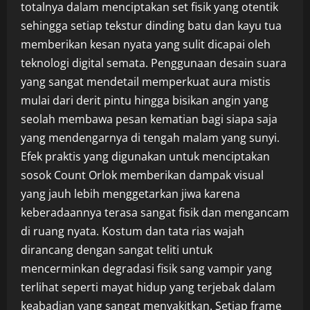
totalnya dalam menciptakan set fisik yang otentik
sehingga setiap tekstur dinding batu dan kayu tua
memberikan kesan nyata yang sulit dicapai oleh
teknologi digital semata. Penggunaan desain suara
yang sangat mendetail memperkuat aura mistis
mulai dari derit pintu hingga bisikan angin yang
seolah membawa pesan kematian bagi siapa saja
yang mendengarnya di tengah malam yang sunyi.
Efek praktis yang digunakan untuk menciptakan
sosok Count Orlok memberikan dampak visual
yang jauh lebih menggetarkan jiwa karena
keberadaannya terasa sangat fisik dan mengancam
di ruang nyata. Kostum dan tata rias wajah
dirancang dengan sangat teliti untuk
mencerminkan degradasi fisik sang vampir yang
terlihat seperti mayat hidup yang terjebak dalam
keabadian yang sangat menyakitkan. Setiap frame