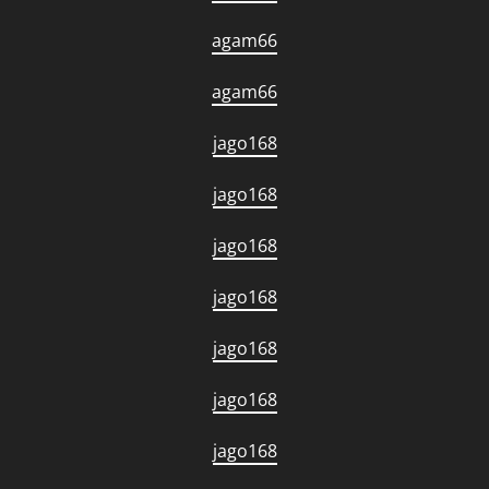
agam66
agam66
jago168
jago168
jago168
jago168
jago168
jago168
jago168