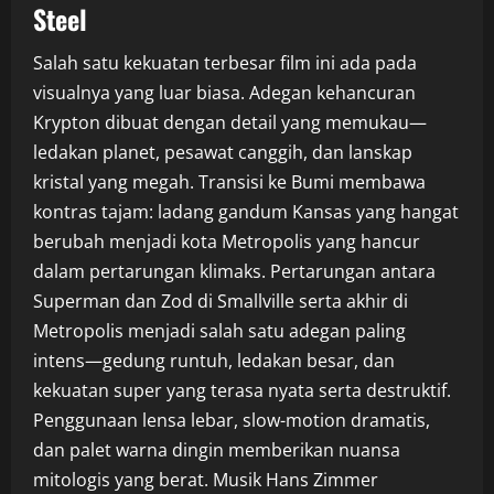
Steel
Salah satu kekuatan terbesar film ini ada pada
visualnya yang luar biasa. Adegan kehancuran
Krypton dibuat dengan detail yang memukau—
ledakan planet, pesawat canggih, dan lanskap
kristal yang megah. Transisi ke Bumi membawa
kontras tajam: ladang gandum Kansas yang hangat
berubah menjadi kota Metropolis yang hancur
dalam pertarungan klimaks. Pertarungan antara
Superman dan Zod di Smallville serta akhir di
Metropolis menjadi salah satu adegan paling
intens—gedung runtuh, ledakan besar, dan
kekuatan super yang terasa nyata serta destruktif.
Penggunaan lensa lebar, slow-motion dramatis,
dan palet warna dingin memberikan nuansa
mitologis yang berat. Musik Hans Zimmer