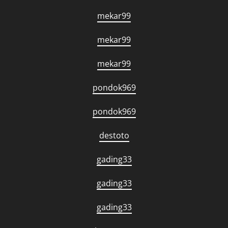
mekar99
mekar99
mekar99
pondok969
pondok969
destoto
gading33
gading33
gading33