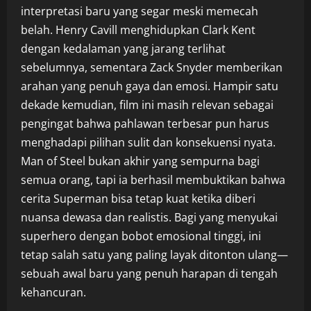
interpretasi baru yang segar meski memecah
belah. Henry Cavill menghidupkan Clark Kent
dengan kedalaman yang jarang terlihat
sebelumnya, sementara Zack Snyder memberikan
arahan yang penuh gaya dan emosi. Hampir satu
dekade kemudian, film ini masih relevan sebagai
pengingat bahwa pahlawan terbesar pun harus
menghadapi pilihan sulit dan konsekuensi nyata.
Man of Steel bukan akhir yang sempurna bagi
semua orang, tapi ia berhasil membuktikan bahwa
cerita Superman bisa tetap kuat ketika diberi
nuansa dewasa dan realistis. Bagi yang menyukai
superhero dengan bobot emosional tinggi, ini
tetap salah satu yang paling layak ditonton ulang—
sebuah awal baru yang penuh harapan di tengah
kehancuran.