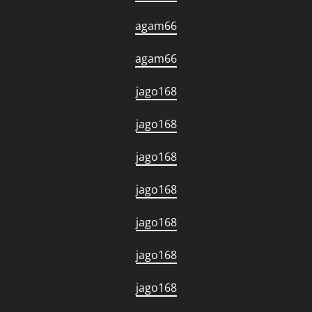
agam66
agam66
jago168
jago168
jago168
jago168
jago168
jago168
jago168