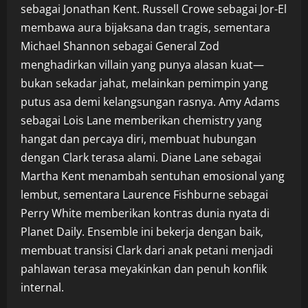
sebagai Jonathan Kent. Russell Crowe sebagai Jor-El
membawa aura bijaksana dan tragis, sementara
Michael Shannon sebagai General Zod
menghadirkan villain yang punya alasan kuat—
bukan sekadar jahat, melainkan pemimpin yang
putus asa demi kelangsungan rasnya. Amy Adams
sebagai Lois Lane memberikan chemistry yang
hangat dan percaya diri, membuat hubungan
dengan Clark terasa alami. Diane Lane sebagai
Martha Kent menambah sentuhan emosional yang
lembut, sementara Laurence Fishburne sebagai
Perry White memberikan kontras dunia nyata di
Planet Daily. Ensemble ini bekerja dengan baik,
membuat transisi Clark dari anak petani menjadi
pahlawan terasa meyakinkan dan penuh konflik
internal.