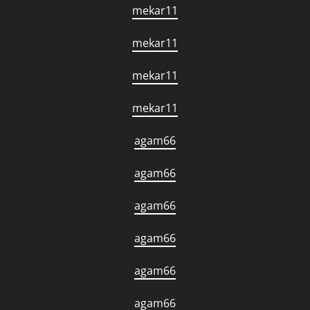
mekar11
mekar11
mekar11
mekar11
agam66
agam66
agam66
agam66
agam66
agam66