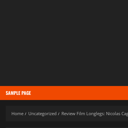
SAMPLE PAGE
Home
Uncategorized
Review Film Longlegs: Nicolas Ca