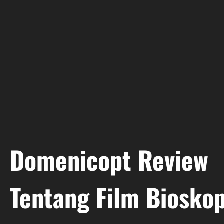
Domenicopt Review
Tentang Film Biosko