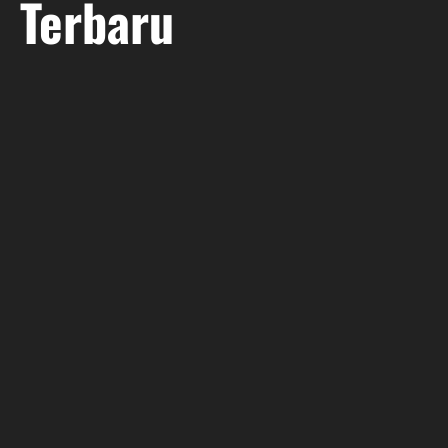
Terbaru