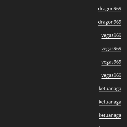
dragon969
dragon969
vegas969
vegas969
vegas969
vegas969
ketuanaga
ketuanaga
ketuanaga