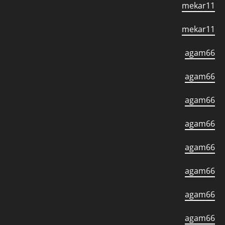
mekar11
mekar11
agam66
agam66
agam66
agam66
agam66
agam66
agam66
agam66