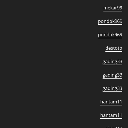
mekar99
pondok969
pondok969
destoto
gading33
gading33
gading33
hantam11
hantam11