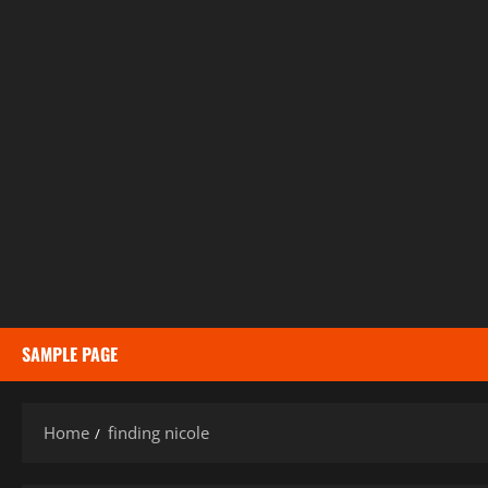
SAMPLE PAGE
Home
finding nicole