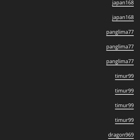
japan168
japan168
panglima77
panglima77
panglima77
timur99
timur99
timur99
timur99
dragon969