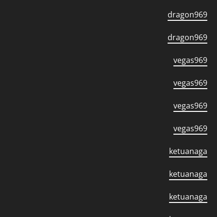
dragon969
dragon969
vegas969
vegas969
vegas969
vegas969
ketuanaga
ketuanaga
ketuanaga