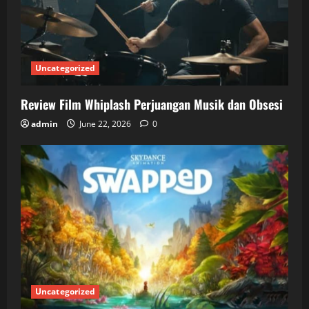
Uncategorized
Review Film Whiplash Perjuangan Musik dan Obsesi
admin
June 22, 2026
0
Uncategorized