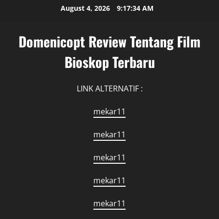
Skip
August 4, 2026
9:17:36 AM
to
content
Domenicopt Review Tentang Film
Bioskop Terbaru
LINK ALTERNATIF :
mekar11
mekar11
mekar11
mekar11
mekar11