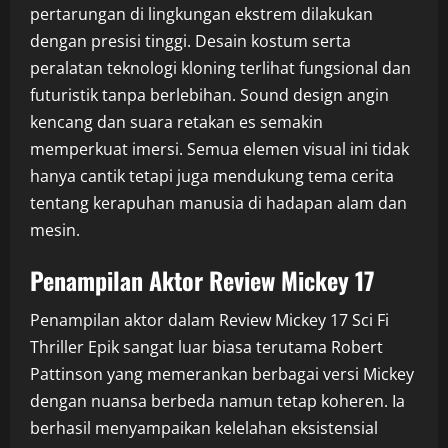
pertarungan di lingkungan ekstrem dilakukan
dengan presisi tinggi. Desain kostum serta
peralatan teknologi kloning terlihat fungsional dan
futuristik tanpa berlebihan. Sound design angin
kencang dan suara retakan es semakin
memperkuat imersi. Semua elemen visual ini tidak
hanya cantik tetapi juga mendukung tema cerita
tentang kerapuhan manusia di hadapan alam dan
mesin.
Penampilan Aktor Review Mickey 17
Penampilan aktor dalam Review Mickey 17 Sci Fi
Thriller Epik sangat luar biasa terutama Robert
Pattinson yang memerankan berbagai versi Mickey
dengan nuansa berbeda namun tetap koheren. Ia
berhasil menyampaikan kelelahan eksistensial