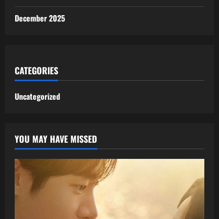
December 2025
CATEGORIES
Uncategorized
YOU MAY HAVE MISSED