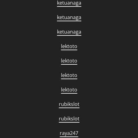
ketuanaga
ketuanaga
ketuanaga
lektoto
lektoto
lektoto
lektoto
rubikslot
rubikslot
raya247