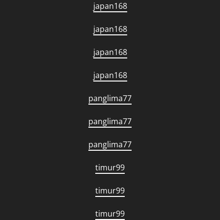
japan168
japan168
japan168
japan168
panglima77
panglima77
panglima77
timur99
timur99
timur99