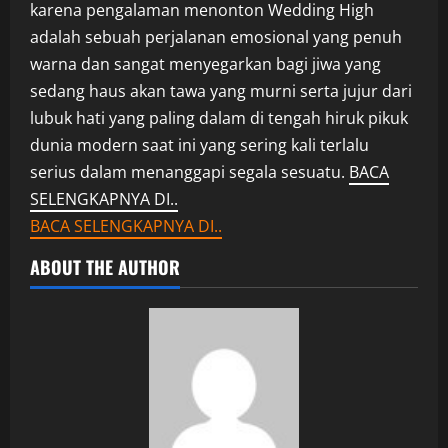
karena pengalaman menonton Wedding High
adalah sebuah perjalanan emosional yang penuh
warna dan sangat menyegarkan bagi jiwa yang
sedang haus akan tawa yang murni serta jujur dari
lubuk hati yang paling dalam di tengah hiruk pikuk
dunia modern saat ini yang sering kali terlalu
serius dalam menanggapi segala sesuatu.
BACA
SELENGKAPNYA DI..
BACA SELENGKAPNYA DI..
ABOUT THE AUTHOR