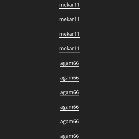
mekar11
mekar11
mekar11
mekar11
agam66
agam66
agam66
agam66
agam66
agam66