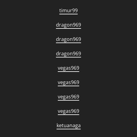
timur99
dragon969
dragon969
dragon969
vegas969
vegas969
vegas969
vegas969
ketuanaga