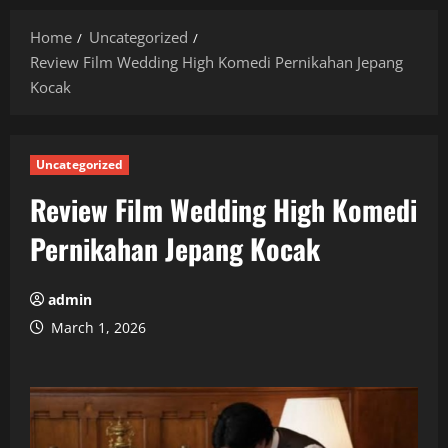
Menu
Home
Uncategorized
Review Film Wedding High Komedi Pernikahan Jepang
Kocak
Uncategorized
Review Film Wedding High Komedi
Pernikahan Jepang Kocak
admin
March 1, 2026