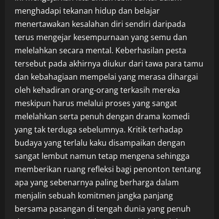
menghadapi tekanan hidup dan belajar
menertawakan kesalahan diri sendiri daripada
terus mengejar kesempurnaan yang semu dan
melelahkan secara mental. Keberhasilan pesta
tersebut pada akhirnya diukur dari tawa para tamu
dan kebahagiaan mempelai yang merasa dihargai
oleh kehadiran orang-orang terkasih mereka
meskipun harus melalui proses yang sangat
melelahkan serta penuh dengan drama komedi
yang tak terduga sebelumnya. Kritik terhadap
budaya yang terlalu kaku disampaikan dengan
sangat lembut namun tetap mengena sehingga
memberikan ruang refleksi bagi penonton tentang
apa yang sebenarnya paling berharga dalam
menjalin sebuah komitmen jangka panjang
bersama pasangan di tengah dunia yang penuh