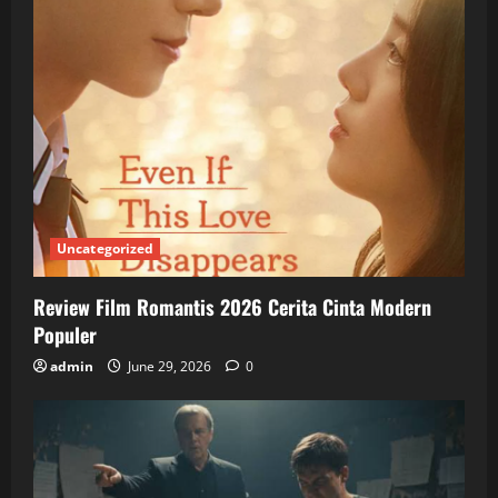
Uncategorized
Review Film Romantis 2026 Cerita Cinta Modern
Populer
admin
June 29, 2026
0