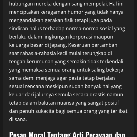
hubungan mereka dengan sang mempelai. Hal ini
menciptakan keragaman humor yang tidak hanya
mengandalkan gerakan fisik tetapi juga pada
sindiran halus terhadap norma-norma sosial yang
berlaku dalam lingkungan korporasi maupun
keluarga besar di Jepang. Keseruan bertambah
saat rahasia-rahasia kecil mulai terungkap di
tengah kerumunan yang semakin tidak terkendali
yang memaksa semua orang untuk saling bekerja
sama demi menjaga agar pesta tetap berjalan
sesuai rencana meskipun sudah banyak hal yang
keluar dari jalurnya semula secara drastis namun
tetap dalam balutan nuansa yang sangat positif
dan penuh sukacita bagi semua orang yang terlibat
di sana.
Pesan Moral Tentang Arti Perayaan dan