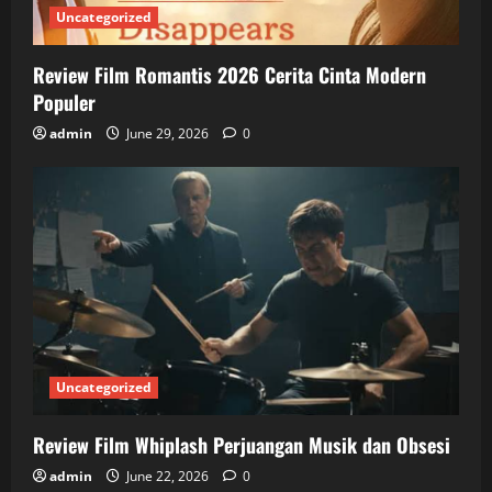
Uncategorized
Review Film Romantis 2026 Cerita Cinta Modern
Populer
admin
June 29, 2026
0
Uncategorized
Review Film Whiplash Perjuangan Musik dan Obsesi
admin
June 22, 2026
0