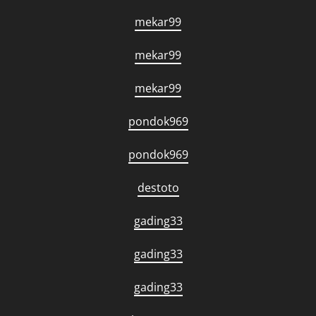
mekar99
mekar99
mekar99
pondok969
pondok969
destoto
gading33
gading33
gading33