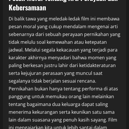
Kebersamaan
Di balik tawa yang meledak-ledak film ini membawa
pesan moral yang cukup mendalam mengenai arti
sebenarnya dari sebuah perayaan pernikahan yang
tidak melulu soal kemewahan atau ketepatan
jadwal. Melalui segala kekacauan yang terjadi para
karakter akhirnya menyadari bahwa momen yang
paling berkesan justru lahir dari ketidakteraturan
serta kejujuran perasaan yang muncul saat
segalanya tidak berjalan sesuai rencana.
Pernikahan bukan hanya tentang performa di atas
panggung untuk memukau orang lain melainkan
tentang bagaimana dua keluarga dapat saling
menerima kekurangan serta keunikan satu sama
lain dalam suasana yang penuh kasih sayang. Film
ini mengajarkan kita untuk lebih santai dalam