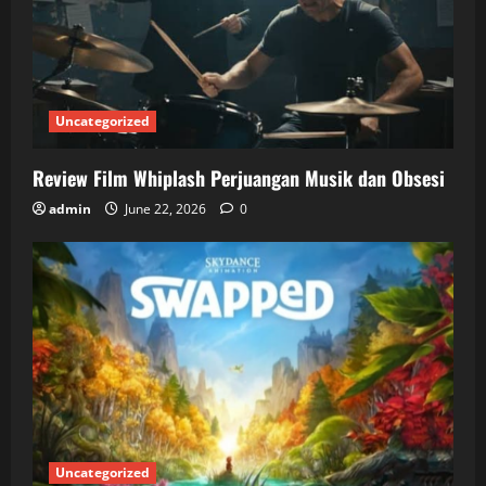
Uncategorized
Review Film Whiplash Perjuangan Musik dan Obsesi
admin
June 22, 2026
0
Uncategorized