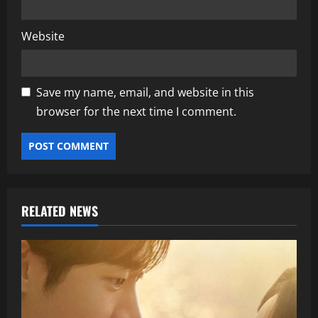
Website
Save my name, email, and website in this
browser for the next time I comment.
RELATED NEWS