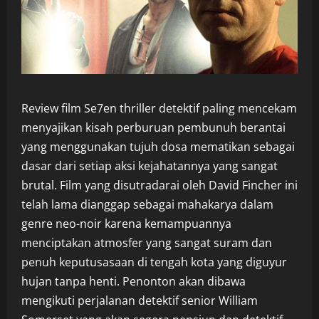
Review film Se7en thriller detektif paling mencekam
menyajikan kisah perburuan pembunuh berantai
yang menggunakan tujuh dosa mematikan sebagai
dasar dari setiap aksi kejahatannya yang sangat
brutal. Film yang disutradarai oleh David Fincher ini
telah lama dianggap sebagai mahakarya dalam
genre neo-noir karena kemampuannya
menciptakan atmosfer yang sangat suram dan
penuh keputusasaan di tengah kota yang diguyur
hujan tanpa henti. Penonton akan dibawa
mengikuti perjalanan detektif senior William