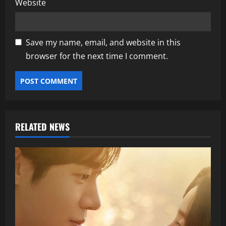
Website
Save my name, email, and website in this
browser for the next time I comment.
RELATED NEWS