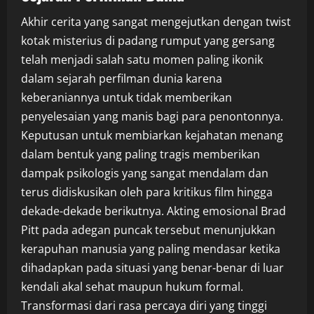
Akhir cerita yang sangat mengejutkan dengan twist
kotak misterius di padang rumput yang gersang
telah menjadi salah satu momen paling ikonik
dalam sejarah perfilman dunia karena
keberaniannya untuk tidak memberikan
penyelesaian yang manis bagi para penontonnya.
Keputusan untuk membiarkan kejahatan menang
dalam bentuk yang paling tragis memberikan
dampak psikologis yang sangat mendalam dan
terus didiskusikan oleh para kritikus film hingga
dekade-dekade berikutnya. Akting emosional Brad
Pitt pada adegan puncak tersebut menunjukkan
kerapuhan manusia yang paling mendasar ketika
dihadapkan pada situasi yang benar-benar di luar
kendali akal sehat maupun hukum formal.
Transformasi dari rasa percaya diri yang tinggi