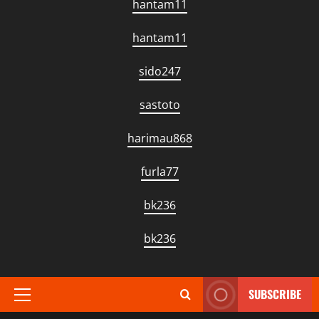
hantam11
hantam11
sido247
sastoto
harimau868
furla77
bk236
bk236
SUBSCRIBE
Primary