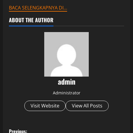
BACA SELENGKAPNYA DI…
ABOUT THE AUTHOR
admin
Administrator
Visit Website
View All Posts
P
Previous: