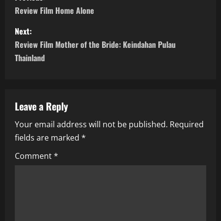
o
Review Film Home Alone
s
Next:
Review Film Mother of the Bride: Keindahan Pulau
t
Thainland
n
a
Leave a Reply
v
Your email address will not be published.
Required
i
fields are marked
*
g
Comment
*
a
t
i