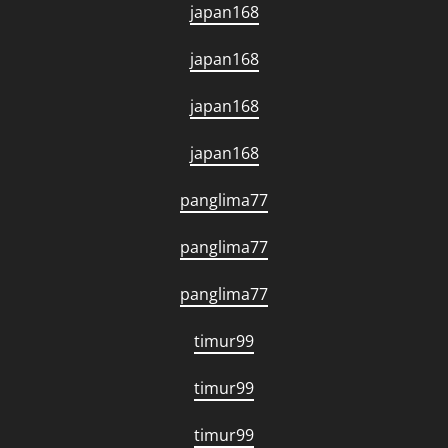
japan168
japan168
japan168
japan168
panglima77
panglima77
panglima77
timur99
timur99
timur99