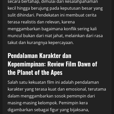
secara bertahap, dimulai dari kesalahpahaman
kecil hingga berujung pada keputusan besar yang
sulit dihindari. Pendekatan ini membuat cerita
terasa realistis dan relevan, karena
menggambarkan bagaimana konflik sering kali
muncul bukan dari niat jahat, melainkan dari rasa
takut dan kurangnya kepercayaan.
Pendalaman Karakter dan
Kepemimpinan: Review Film Dawn of
the Planet of the Apes
Salah satu kekuatan film ini adalah pendalaman
karakter yang terasa kuat dan emosional, terutama
dalam menggambarkan sosok pemimpin dari
masing-masing kelompok. Pemimpin kera
digambarkan sebagai figur yang bijaksana,