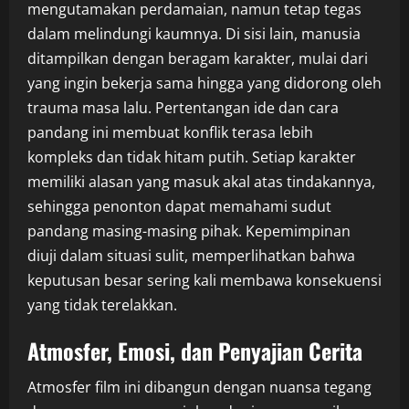
mengutamakan perdamaian, namun tetap tegas
dalam melindungi kaumnya. Di sisi lain, manusia
ditampilkan dengan beragam karakter, mulai dari
yang ingin bekerja sama hingga yang didorong oleh
trauma masa lalu. Pertentangan ide dan cara
pandang ini membuat konflik terasa lebih
kompleks dan tidak hitam putih. Setiap karakter
memiliki alasan yang masuk akal atas tindakannya,
sehingga penonton dapat memahami sudut
pandang masing-masing pihak. Kepemimpinan
diuji dalam situasi sulit, memperlihatkan bahwa
keputusan besar sering kali membawa konsekuensi
yang tidak terelakkan.
Atmosfer, Emosi, dan Penyajian Cerita
Atmosfer film ini dibangun dengan nuansa tegang