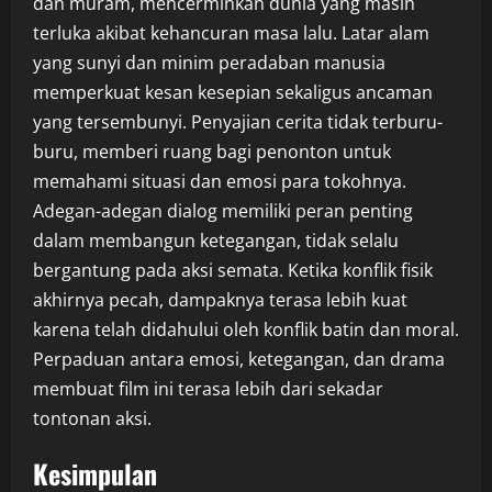
dan muram, mencerminkan dunia yang masih
terluka akibat kehancuran masa lalu. Latar alam
yang sunyi dan minim peradaban manusia
memperkuat kesan kesepian sekaligus ancaman
yang tersembunyi. Penyajian cerita tidak terburu-
buru, memberi ruang bagi penonton untuk
memahami situasi dan emosi para tokohnya.
Adegan-adegan dialog memiliki peran penting
dalam membangun ketegangan, tidak selalu
bergantung pada aksi semata. Ketika konflik fisik
akhirnya pecah, dampaknya terasa lebih kuat
karena telah didahului oleh konflik batin dan moral.
Perpaduan antara emosi, ketegangan, dan drama
membuat film ini terasa lebih dari sekadar
tontonan aksi.
Kesimpulan