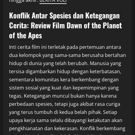
hingga akhir.
BERITA VOLI
Konflik Antar Spesies dan Ketegangan
Cerita: Review Film Dawn of the Planet
of the Apes
Inti cerita film ini terletak pada pertemuan antara
dua kelompok yang sama-sama berusaha bertahan
hidup di dunia yang telah berubah. Manusia yang
tersisa digambarkan hidup dengan keterbatasan,
sementara komunitas kera berkembang dengan
sistem sosial yang kuat dan kepemimpinan yang
tegas. Ketegangan muncul bukan hanya karena
perbedaan spesies, tetapi juga akibat rasa curiga
yang terus tumbuh di kedua belah pihak. Setiap
upaya kerja sama selalu dibayangi ketakutan akan
pengkhianatan dan kekerasan. Konflik berkembang