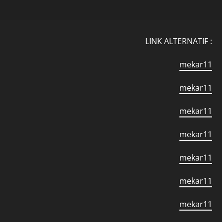
LINK ALTERNATIF :
mekar11
mekar11
mekar11
mekar11
mekar11
mekar11
mekar11