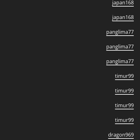
japan168
japan168
panglima77
panglima77
panglima77
timur99
timur99
timur99
timur99
dragon969