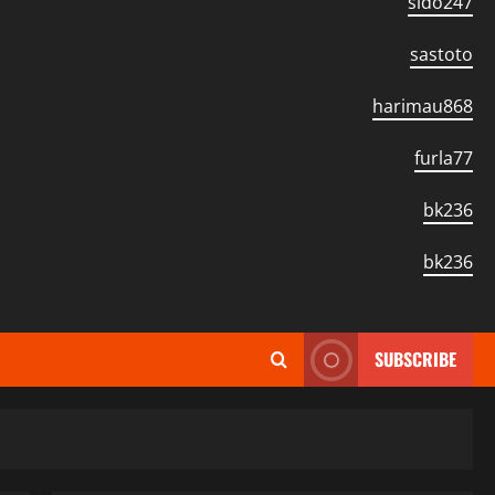
sido247
sastoto
harimau868
furla77
bk236
bk236
SUBSCRIBE