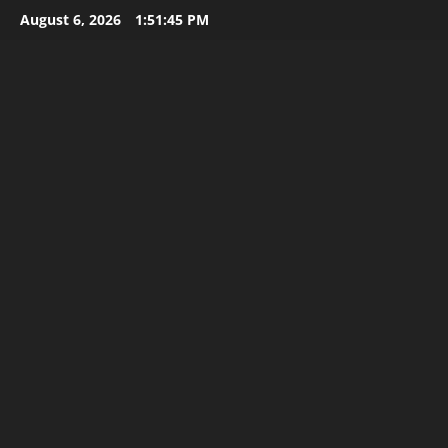
Skip
August 6, 2026
1:51:46 PM
to
content