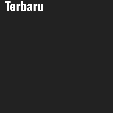
Terbaru