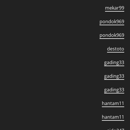
mekar99
pondok969
pondok969
destoto
gading33
gading33
gading33
hantam11
hantam11