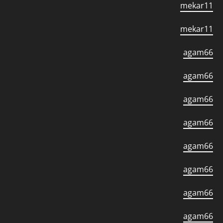
mekar11
mekar11
agam66
agam66
agam66
agam66
agam66
agam66
agam66
agam66