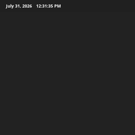
Skip
July 31, 2026
12:31:36 PM
to
content