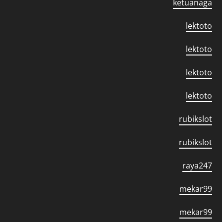
ketuanaga
lektoto
lektoto
lektoto
lektoto
rubikslot
rubikslot
raya247
mekar99
mekar99