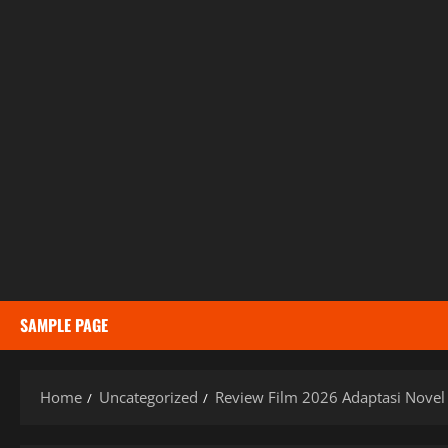
SAMPLE PAGE
Home
Uncategorized
Review Film 2026 Adaptasi Novel