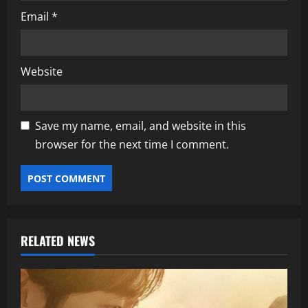
Email
*
Website
Save my name, email, and website in this
browser for the next time I comment.
RELATED NEWS