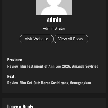
admin
Administrator
Visit Website
View All Posts
P
Previous:
o
Review Film Testament of Ann Lee 2026, Amanda Seyfried
s
Next:
Review Film Get Out: Horor Sosial yang Menegangkan
t
n
Leave a Reply