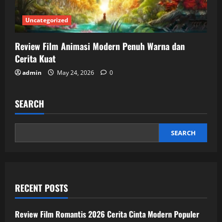
Uncategorized
Review Film Animasi Modern Penuh Warna dan
Cerita Kuat
admin
May 24, 2026
0
SEARCH
SEARCH
RECENT POSTS
Review Film Romantis 2026 Cerita Cinta Modern Populer