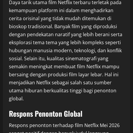
Daya tarik utama film Netflix terbaru terletak pada
kemampuan platform ini dalam menghadirkan
cerita orisinal yang tidak mudah ditemukan di
bioskop tradisional. Banyak film yang diproduksi
dengan pendekatan naratif yang lebih berani serta
eksplorasi tema tema yang lebih kompleks seperti
hubungan manusia modern, teknologi, dan konflik
sosial. Selain itu, kualitas sinematografi yang
semakin meningkat membuat film Netflix mampu
bersaing dengan produksi film layar lebar. Hal ini
menjadikan Netflix sebagai salah satu sumber
utama hiburan berkualitas tinggi bagi penonton
global.
Respons Penonton Global
Respons penonton terhadap film Netflix Mei 2026