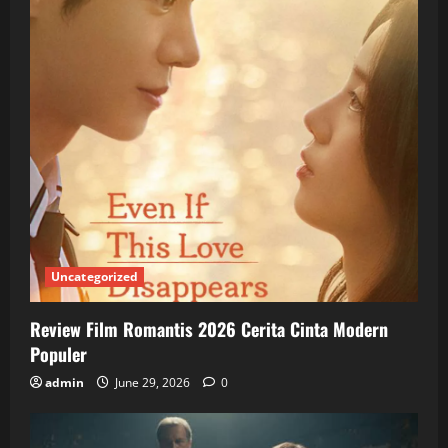
Uncategorized
Review Film Romantis 2026 Cerita Cinta Modern
Populer
admin
June 29, 2026
0