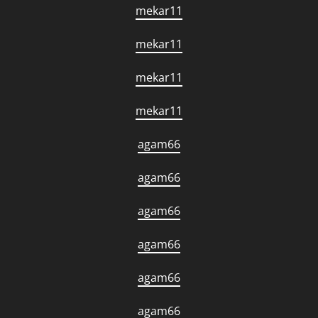
mekar11
mekar11
mekar11
mekar11
agam66
agam66
agam66
agam66
agam66
agam66