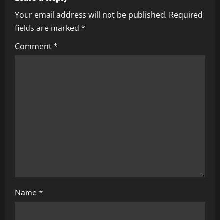
a
Your email address will not be published.
Required
v
fields are marked
*
i
Comment
*
g
a
t
i
o
n
Name
*