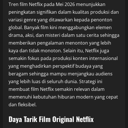
Tren film Netflix pada Mei 2026 menunjukkan
peningkatan signifikan dalam kualitas produksi dan
variasi genre yang ditawarkan kepada penonton
global. Banyak film kini menggabungkan elemen
drama, aksi, dan misteri dalam satu cerita sehingga
memberikan pengalaman menonton yang lebih
kaya dan tidak monoton. Selain itu, Netflix juga
semakin fokus pada produksi konten internasional
yang menghadirkan perspektif budaya yang
beragam sehingga mampu menjangkau audiens
yang lebih luas di seluruh dunia. Strategi ini
membuat film Netflix semakin relevan dalam
memenuhi kebutuhan hiburan modern yang cepat
dan fleksibel.
Daya Tarik Film Original Netflix