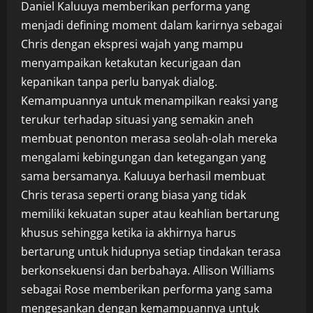
Daniel Kaluuya memberikan performa yang
menjadi defining moment dalam karirnya sebagai
Chris dengan ekspresi wajah yang mampu
menyampaikan ketakutan kecurigaan dan
kepanikan tanpa perlu banyak dialog.
Kemampuannya untuk menampilkan reaksi yang
terukur terhadap situasi yang semakin aneh
membuat penonton merasa seolah-olah mereka
mengalami kebingungan dan ketegangan yang
sama bersamanya. Kaluuya berhasil membuat
Chris terasa seperti orang biasa yang tidak
memiliki kekuatan super atau keahlian bertarung
khusus sehingga ketika ia akhirnya harus
bertarung untuk hidupnya setiap tindakan terasa
berkonsekuensi dan berbahaya. Allison Williams
sebagai Rose memberikan performa yang sama
mengesankan dengan kemampuannya untuk