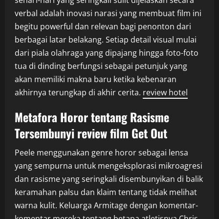
sehari-hari yang seringkali sulit dijelaskan secara
verbal adalah inovasi narasi yang membuat film ini
begitu powerful dan relevan bagi penonton dari
berbagai latar belakang. Setiap detail visual mulai
dari piala olahraga yang dipajang hingga foto-foto
tua di dinding berfungsi sebagai petunjuk yang
akan memiliki makna baru ketika kebenaran
akhirnya terungkap di akhir cerita.
review hotel
Metafora Horor tentang Rasisme
Tersembunyi review film Get Out
Peele menggunakan genre horor sebagai lensa
yang sempurna untuk mengeksplorasi mikroagresi
dan rasisme yang seringkali disembunyikan di balik
keramahan palsu dan klaim tentang tidak melihat
warna kulit. Keluarga Armitage dengan komentar-
komentar mereka tentang betapa atletisnya Chris