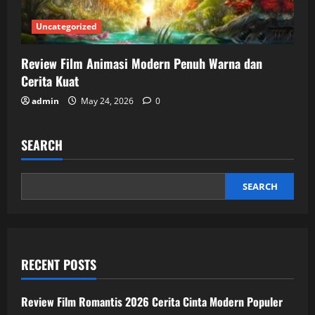
Uncategorized
Review Film Animasi Modern Penuh Warna dan
Cerita Kuat
admin
May 24, 2026
0
SEARCH
SEARCH
RECENT POSTS
Review Film Romantis 2026 Cerita Cinta Modern Populer