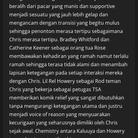
beralih dari pacar yang manis dan supportive
menjadi sesuatu yang jauh lebih gelap dan
mengancam dengan transisi yang begitu mulus
sehingga penonton merasa tertipu sebagaimana
Chris merasa tertipu. Bradley Whitford dan
Catherine Keener sebagai orang tua Rose
membawakan kehadiran yang ramah namut terlalu
ramah sehingga terasa tidak alami dan menambah
lapisan ketegangan pada setiap interaksi mereka
dengan Chris. Lil Rel Howery sebagai Rod teman
Chris yang bekerja sebagai petugas TSA
memberikan komik relief yang sangat dibutuhkan
tanpa mengurangi ketegangan utama dan justru
menjadi voice of reason yang menyuarakan
kecurigaan yang seharusnya dimiliki oleh Chris
sejak awal. Chemistry antara Kaluuya dan Howery