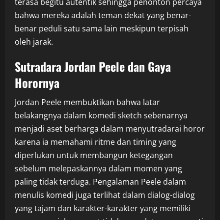
terasa begitu autentik sehingga penonton percaya
bahwa mereka adalah teman dekat yang benar-
benar peduli satu sama lain meskipun terpisah
oleh jarak.
Sutradara Jordan Peele dan Gaya
Horornya
Jordan Peele membuktikan bahwa latar
belakangnya dalam komedi sketch sebenarnya
menjadi aset berharga dalam menyutradarai horor
karena ia memahami ritme dan timing yang
diperlukan untuk membangun ketegangan
sebelum melepaskannya dalam momen yang
paling tidak terduga. Pengalaman Peele dalam
menulis komedi juga terlihat dalam dialog-dialog
yang tajam dan karakter-karakter yang memiliki