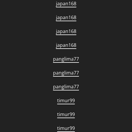
japan168
japan168
japan168
japan168
panglima77
panglima77
panglima77
timur99
timur99
timur99