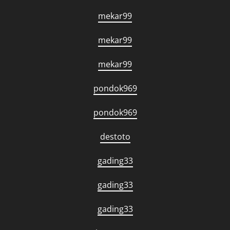
mekar99
mekar99
mekar99
pondok969
pondok969
destoto
gading33
gading33
gading33