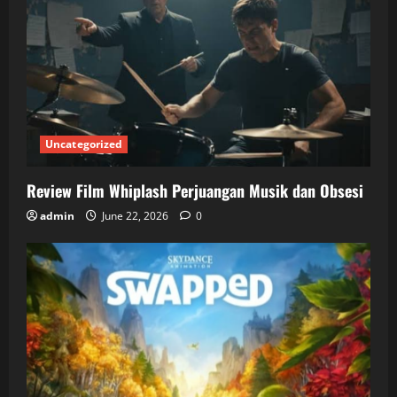
Uncategorized
Review Film Whiplash Perjuangan Musik dan Obsesi
admin
June 22, 2026
0