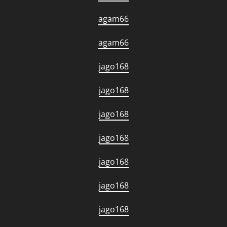
agam66
agam66
jago168
jago168
jago168
jago168
jago168
jago168
jago168