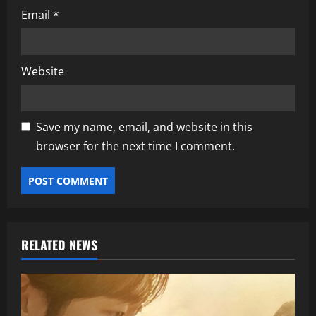
Email
*
Website
Save my name, email, and website in this
browser for the next time I comment.
RELATED NEWS