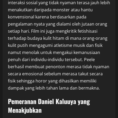
interaksi sosial yang tidak nyaman terasa jauh lebih
menakutkan daripada monster atau hantu
konvensional karena berdasarkan pada
pengalaman nyata yang dialami oleh jutaan orang
setiap hari. Film ini juga mengkritik fetishisasi
terhadap budaya kulit hitam di mana orang-orang
kulit putih mengagumi atletisme musik dan fisik
namut menolak untuk mengakui kemanusiaan
penuh dari individu-individu tersebut. Peele
berhasil membuat penonton merasa tidak nyaman
secara emosional sebelum merasa takut secara
fisik sehingga horor yang dihasilkan memiliki
dampak yang lebih tahan lama dan bermakna.
Pemeranan Daniel Kaluuya yang
Menakjubkan