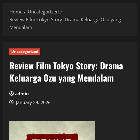
Menu
Home
Uncategorized
Review Film Tokyo Story: Drama Keluarga Ozu yang
Mendalam
Uncategorized
Review Film Tokyo Story: Drama
Keluarga Ozu yang Mendalam
admin
January 29, 2026