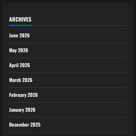
ARCHIVES
June 2026
May 2026
April 2026
March 2026
February 2026
January 2026
December 2025