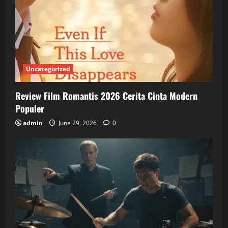
Uncategorized
Review Film Romantis 2026 Cerita Cinta Modern
Populer
admin
June 29, 2026
0