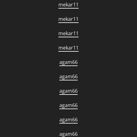
mekar11
mekar11
mekar11
mekar11
agam66
agam66
agam66
agam66
agam66
agam66