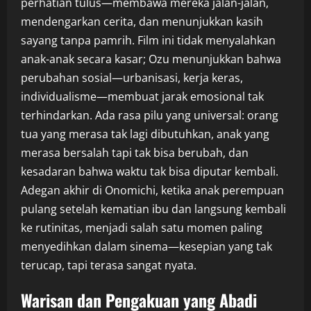
perhatian tulus—membawa mereka jalan-jalan,
mendengarkan cerita, dan menunjukkan kasih
sayang tanpa pamrih. Film ini tidak menyalahkan
anak-anak secara kasar; Ozu menunjukkan bahwa
perubahan sosial—urbanisasi, kerja keras,
individualisme—membuat jarak emosional tak
terhindarkan. Ada rasa pilu yang universal: orang
tua yang merasa tak lagi dibutuhkan, anak yang
merasa bersalah tapi tak bisa berubah, dan
kesadaran bahwa waktu tak bisa diputar kembali.
Adegan akhir di Onomichi, ketika anak perempuan
pulang setelah kematian ibu dan langsung kembali
ke rutinitas, menjadi salah satu momen paling
menyedihkan dalam sinema—kesepian yang tak
terucap, tapi terasa sangat nyata.
Warisan dan Pengakuan yang Abadi