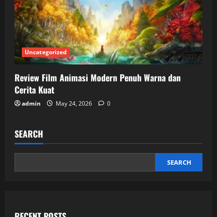
Uncategorized
Review Film Animasi Modern Penuh Warna dan
Cerita Kuat
admin
May 24, 2026
0
SEARCH
SEARCH
RECENT POSTS