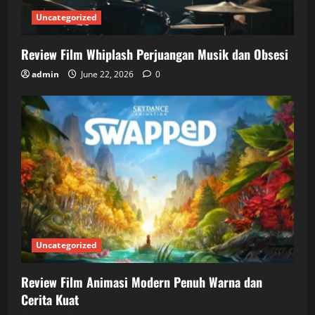
Uncategorized
Review Film Whiplash Perjuangan Musik dan Obsesi
admin
June 22, 2026
0
Uncategorized
Review Film Animasi Modern Penuh Warna dan
Cerita Kuat