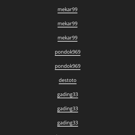
mekar99
mekar99
mekar99
pondok969
pondok969
destoto
gading33
gading33
gading33