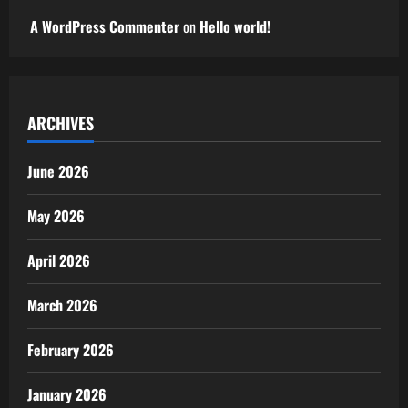
A WordPress Commenter
on
Hello world!
ARCHIVES
June 2026
May 2026
April 2026
March 2026
February 2026
January 2026