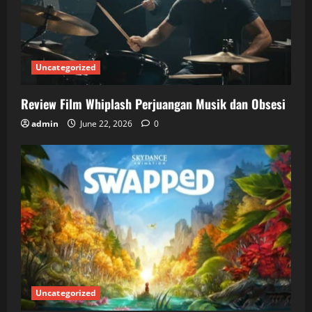
Uncategorized
Review Film Whiplash Perjuangan Musik dan Obsesi
admin
June 22, 2026
0
Uncategorized