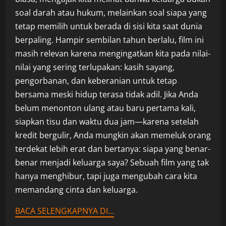
soal darah atau hukum, melainkan soal siapa yang
tetap memilih untuk berada di sisi kita saat dunia
berpaling. Hampir sembilan tahun berlalu, film ini
masih relevan karena mengingatkan kita pada nilai-
nilai yang sering terlupakan: kasih sayang,
pengorbanan, dan keberanian untuk tetap
bersama meski hidup terasa tidak adil. Jika Anda
belum menonton ulang atau baru pertama kali,
siapkan tisu dan waktu dua jam—karena setelah
kredit bergulir, Anda mungkin akan memeluk orang
terdekat lebih erat dan bertanya: siapa yang benar-
benar menjadi keluarga saya? Sebuah film yang tak
hanya menghibur, tapi juga mengubah cara kita
memandang cinta dan keluarga.
BACA SELENGKAPNYA DI…