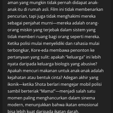
aman yang mungkin tidak pernah didapat anak-
anak itu di rumah asli. Film ini tidak membenarkan
pencurian, tapi juga tidak menghakimi mereka
sebagai penjahat murni—mereka adalah orang-
orang miskin yang terjebak dalam sistem yang
tidak memberi ruang bagi orang seperti mereka.
Ketika polisi mulai menyelidiki dan rahasia mulai
terbongkar, Kore-eda membawa penonton ke
pertanyaan yang sulit: apakah “keluarga” ini lebih
nyata daripada keluarga biologis yang abusive?
Apakah mencuri makanan untuk anak-anak adalah
kejahatan atau bentuk cinta? Adegan akhir yang
ikonik—ketika Shota berlari mengejar mobil polisi
sambil berteriak “Mama!”—menjadi salah satu
momen paling menghancurkan dalam sinema
modern, menunjukkan bahwa ikatan emosional
bisa lebih kuat daripada ikatan darah.