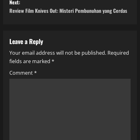
s
Next:
Review Film Knives Out: Misteri Pembunuhan yang Cerdas
t
n
a
Leave a Reply
Your email address will not be published.
Required
v
fields are marked
*
i
Comment
*
g
a
t
i
o