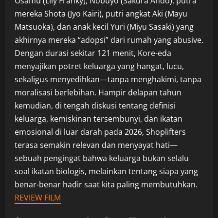
Osamu (Lily Franky), Nobuyo (Sakura Andō), putra
mereka Shota (Jyo Kairi), putri angkat Aki (Mayu
Matsuoka), dan anak kecil Yuri (Miyu Sasaki) yang
akhirnya mereka “adopsi” dari rumah yang abusive.
Dengan durasi sekitar 121 menit, Kore-eda
menyajikan potret keluarga yang hangat, lucu,
sekaligus menyedihkan—tanpa menghakimi, tanpa
moralisasi berlebihan. Hampir delapan tahun
kemudian, di tengah diskusi tentang definisi
keluarga, kemiskinan tersembunyi, dan ikatan
emosional di luar darah pada 2026, Shoplifters
terasa semakin relevan dan menyayat hati—
sebuah pengingat bahwa keluarga bukan selalu
soal ikatan biologis, melainkan tentang siapa yang
benar-benar hadir saat kita paling membutuhkan.
REVIEW FILM