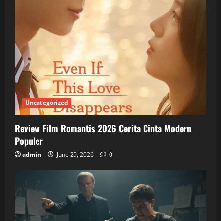
Uncategorized
Review Film Romantis 2026 Cerita Cinta Modern
Populer
admin
June 29, 2026
0