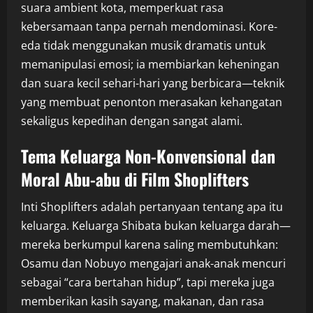
suara ambient kota, memperkuat rasa
kebersamaan tanpa pernah mendominasi. Kore-
eda tidak menggunakan musik dramatis untuk
memanipulasi emosi; ia membiarkan keheningan
dan suara kecil sehari-hari yang berbicara—teknik
yang membuat penonton merasakan kehangatan
sekaligus kepedihan dengan sangat alami.
Tema Keluarga Non-Konvensional dan
Moral Abu-abu di Film Shoplifters
Inti Shoplifters adalah pertanyaan tentang apa itu
keluarga. Keluarga Shibata bukan keluarga darah—
mereka berkumpul karena saling membutuhkan:
Osamu dan Nobuyo mengajari anak-anak mencuri
sebagai “cara bertahan hidup”, tapi mereka juga
memberikan kasih sayang, makanan, dan rasa