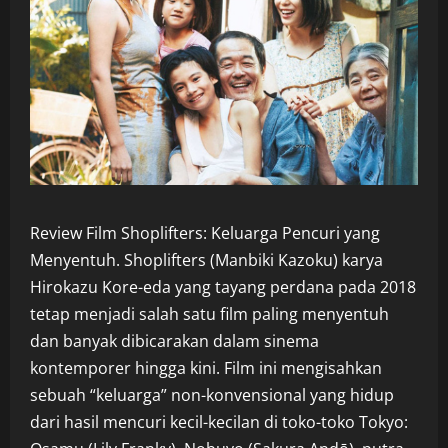
Review Film Shoplifters: Keluarga Pencuri yang
Menyentuh. Shoplifters (Manbiki Kazoku) karya
Hirokazu Kore-eda yang tayang perdana pada 2018
tetap menjadi salah satu film paling menyentuh
dan banyak dibicarakan dalam sinema
kontemporer hingga kini. Film ini mengisahkan
sebuah “keluarga” non-konvensional yang hidup
dari hasil mencuri kecil-kecilan di toko-toko Tokyo: