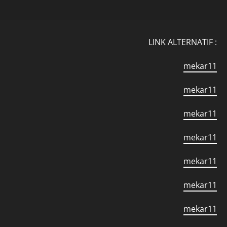
LINK ALTERNATIF :
mekar11
mekar11
mekar11
mekar11
mekar11
mekar11
mekar11