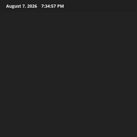
Skip
August 7, 2026
7:34:58 PM
to
content