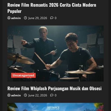
Review Film Romantis 2026 Cerita Cinta Modern
Populer
admin
June 29, 2026
0
Uncategorized
Review Film Whiplash Perjuangan Musik dan Obsesi
admin
June 22, 2026
0