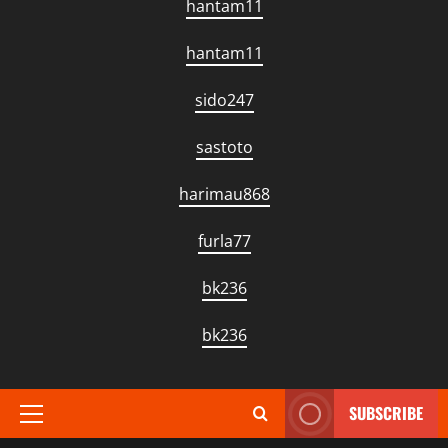
hantam11
hantam11
sido247
sastoto
harimau868
furla77
bk236
bk236
SUBSCRIBE
Primary