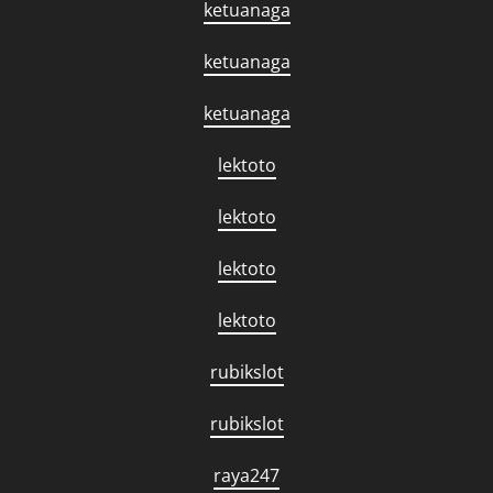
ketuanaga
ketuanaga
ketuanaga
lektoto
lektoto
lektoto
lektoto
rubikslot
rubikslot
raya247