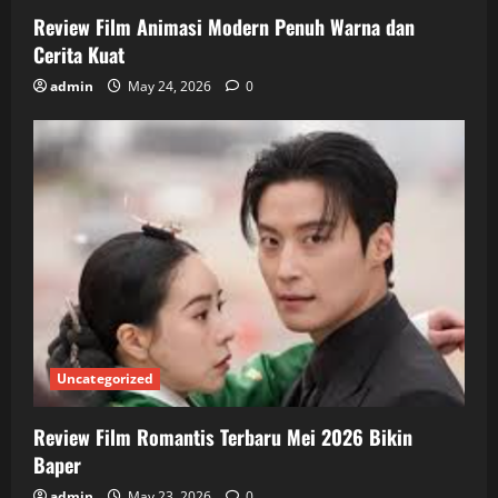
Review Film Animasi Modern Penuh Warna dan
Cerita Kuat
admin
May 24, 2026
0
Uncategorized
Review Film Romantis Terbaru Mei 2026 Bikin
Baper
admin
May 23, 2026
0