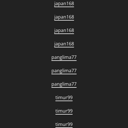
japan168
japan168
japan168
japan168
panglima77
panglima77
panglima77
timur99
timur99
timur99