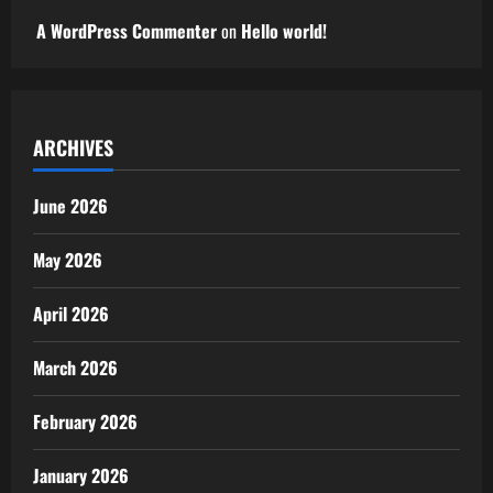
A WordPress Commenter
on
Hello world!
ARCHIVES
June 2026
May 2026
April 2026
March 2026
February 2026
January 2026