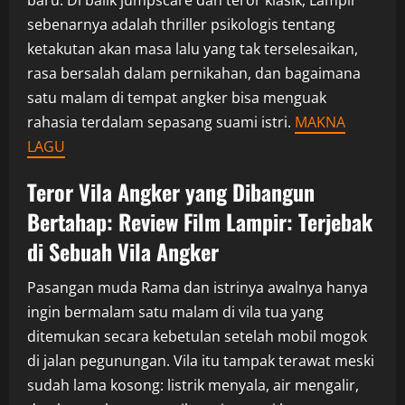
sebenarnya adalah thriller psikologis tentang
ketakutan akan masa lalu yang tak terselesaikan,
rasa bersalah dalam pernikahan, dan bagaimana
satu malam di tempat angker bisa menguak
rahasia terdalam sepasang suami istri.
MAKNA
LAGU
Teror Vila Angker yang Dibangun
Bertahap: Review Film Lampir: Terjebak
di Sebuah Vila Angker
Pasangan muda Rama dan istrinya awalnya hanya
ingin bermalam satu malam di vila tua yang
ditemukan secara kebetulan setelah mobil mogok
di jalan pegunungan. Vila itu tampak terawat meski
sudah lama kosong: listrik menyala, air mengalir,