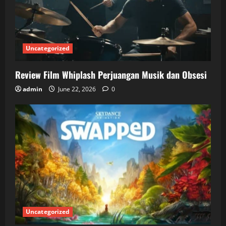
Uncategorized
Review Film Whiplash Perjuangan Musik dan Obsesi
admin
June 22, 2026
0
Uncategorized