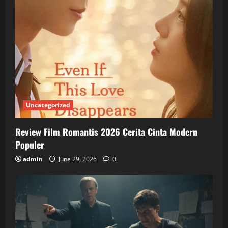
Uncategorized
Review Film Romantis 2026 Cerita Cinta Modern
Populer
admin
June 29, 2026
0