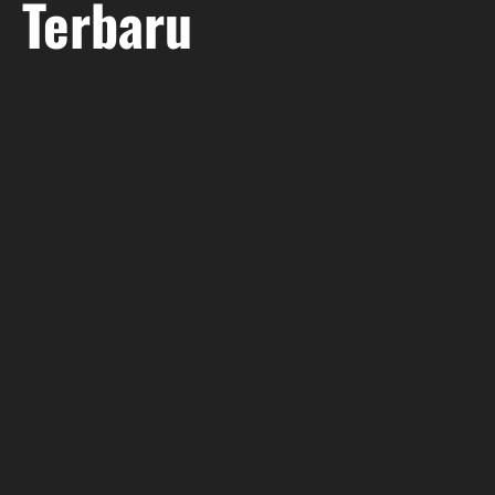
Terbaru