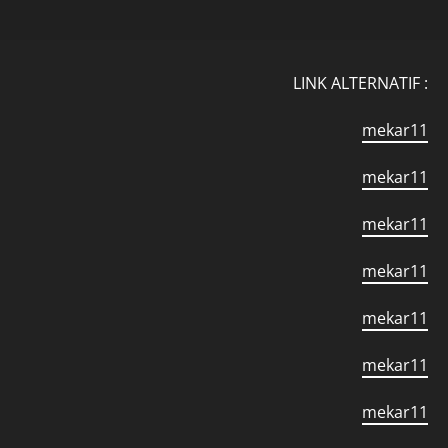
LINK ALTERNATIF :
mekar11
mekar11
mekar11
mekar11
mekar11
mekar11
mekar11