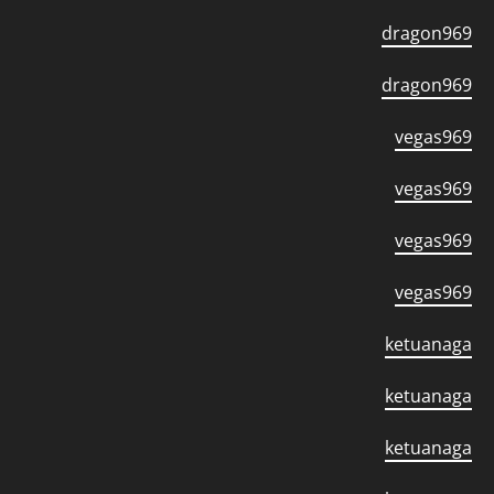
dragon969
dragon969
vegas969
vegas969
vegas969
vegas969
ketuanaga
ketuanaga
ketuanaga