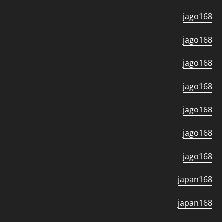
jago168
jago168
jago168
jago168
jago168
jago168
jago168
japan168
japan168