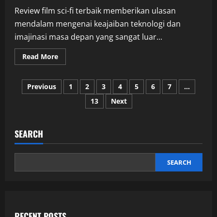
Review film sci-fi terbaik memberikan ulasan
mendalam mengenai keajaiban teknologi dan
imajinasi masa depan yang sangat luar...
Read
Read More
more
about
Review
Posts
Film
Previous
1
2
3
4
5
6
7
…
Sci-
Fi
13
Next
pagination
Terbaik
2026
Dengan
Visual
Paling
SEARCH
Futuristik
SEARCH
RECENT POSTS