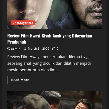
Manusia
Uncategorized
Review Film Hwayi Kisah Anak yang Dibesarkan
Pembunuh
admin
March 21, 2026
0
Review Film Hwayi menceritakan dilema tragis
seorang anak yang diculik dan dilatih menjadi
mesin pembunuh oleh lima...
Read
Read More
more
about
Review
Film
Hwayi
Kisah
Anak
yang