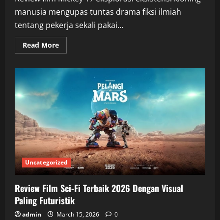
manusia mengupas tuntas drama fiksi ilmiah
tentang pekerja sekali pakai...
Read
Read More
more
about
Review
Film
Mickey
17
Eksplorasi
Eksistensi
Kloning
Manusia
Uncategorized
Review Film Sci-Fi Terbaik 2026 Dengan Visual
Paling Futuristik
admin
March 15, 2026
0