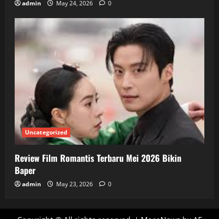
admin
May 24, 2026
0
Uncategorized
Review Film Romantis Terbaru Mei 2026 Bikin
Baper
admin
May 23, 2026
0