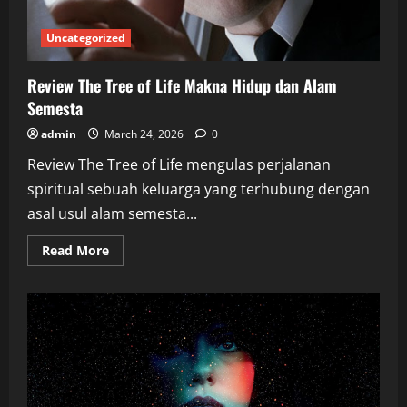
Uncategorized
Review The Tree of Life Makna Hidup dan Alam
Semesta
admin
March 24, 2026
0
Review The Tree of Life mengulas perjalanan
spiritual sebuah keluarga yang terhubung dengan
asal usul alam semesta...
Read
Read More
more
about
Review
The
Tree
of
Life
Makna
Hidup
dan
Alam
Semesta