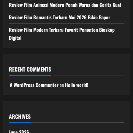
Review Film Animasi Modern Penuh Warna dan Cerita Kuat
Review Film Romantis Terbaru Mei 2026 Bikin Baper
Review Film Modern Terbaru Favorit Penonton Bioskop
Digital
RECENT COMMENTS
A WordPress Commenter
on
Hello world!
ARCHIVES
June 2026