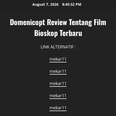
Skip
August 7, 2026
8:45:33 PM
to
content
Domenicopt Review Tentang Film
Bioskop Terbaru
LINK ALTERNATIF :
mekar11
mekar11
mekar11
mekar11
mekar11