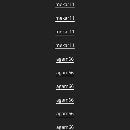
mekar11
mekar11
mekar11
mekar11
agam66
agam66
agam66
agam66
agam66
agam66