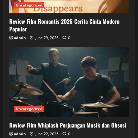
Uncategorized
Review Film Romantis 2026 Cerita Cinta Modern
Populer
admin
June 29, 2026
0
Uncategorized
Review Film Whiplash Perjuangan Musik dan Obsesi
admin
June 22, 2026
0