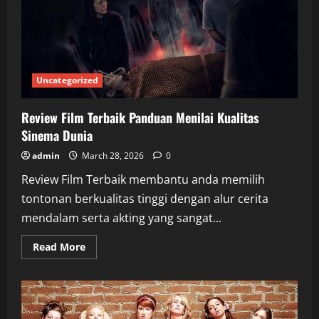
Uncategorized
Review Film Terbaik Panduan Menilai Kualitas
Sinema Dunia
admin
March 28, 2026
0
Review Film Terbaik membantu anda memilih
tontonan berkualitas tinggi dengan alur cerita
mendalam serta akting yang sangat...
Read
Read More
more
about
Review
Film
Terbaik
Panduan
Menilai