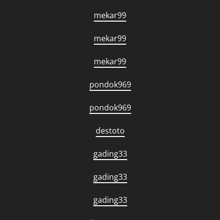
mekar99
mekar99
mekar99
pondok969
pondok969
destoto
gading33
gading33
gading33