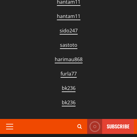
hantam11
hantam11
sido247
sastoto
harimau868
furla77
bk236
bk236
SUBSCRIBE
Primary