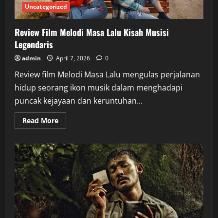
Uncategorized
Review Film Melodi Masa Lalu Kisah Musisi
Legendaris
admin
April 7, 2026
0
Review film Melodi Masa Lalu mengulas perjalanan
hidup seorang ikon musik dalam menghadapi
puncak kejayaan dan keruntuhan...
Read
Read More
more
about
Review
Film
Melodi
Masa
Lalu
Kisah
Musisi
Legendaris