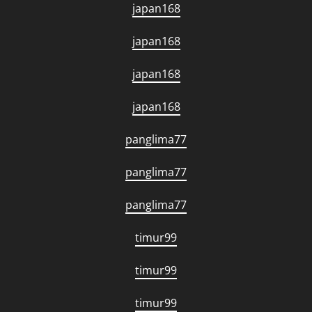
japan168
japan168
japan168
japan168
panglima77
panglima77
panglima77
timur99
timur99
timur99