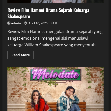
Review Film Hamnet Drama Sejarah Keluarga
Shakespeare
admin
April 10, 2026
0
Review Film Hamnet mengulas drama sejarah yang
sangat emosional mengenai sisi manusiawi
keluarga William Shakespeare yang menyentuh...
Read
Read More
more
about
Review
Film
Hamnet
Drama
Sejarah
Keluarga
Shakespeare