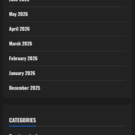
May 2026
April 2026
March 2026
February 2026
January 2026
December 2025
CATEGORIES