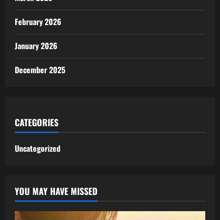
February 2026
January 2026
December 2025
CATEGORIES
Uncategorized
YOU MAY HAVE MISSED