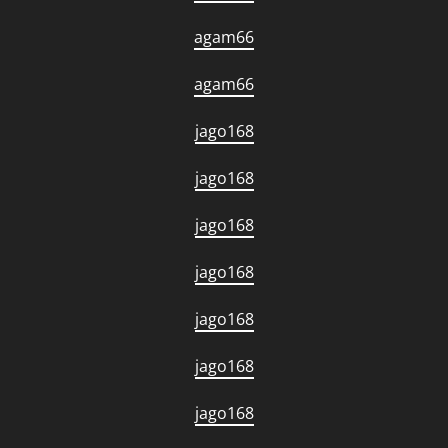
agam66
agam66
jago168
jago168
jago168
jago168
jago168
jago168
jago168