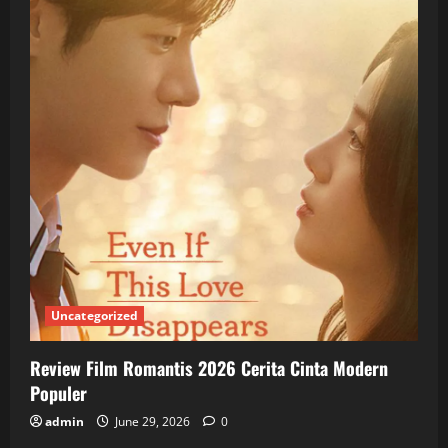
Uncategorized
Review Film Romantis 2026 Cerita Cinta Modern
Populer
admin
June 29, 2026
0