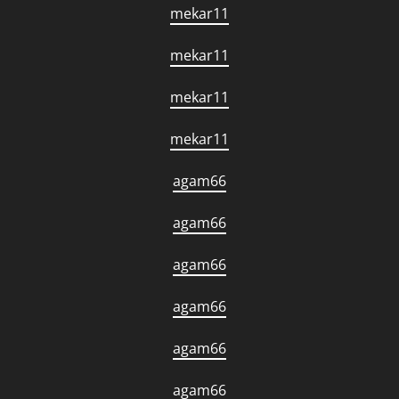
mekar11
mekar11
mekar11
mekar11
agam66
agam66
agam66
agam66
agam66
agam66