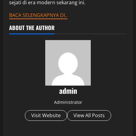
sejati di era modern sekarang ini.
BACA SELENGKAPNYA DI..
ABOUT THE AUTHOR
admin
Administrator
Visit Website
View All Posts