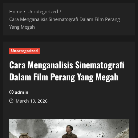
Menu
Home
Uncategorized
Cara Menganalisis Sinematografi Dalam Film Perang
Yang Megah
Uncategorized
Cara Menganalisis Sinematografi
Dalam Film Perang Yang Megah
admin
March 19, 2026