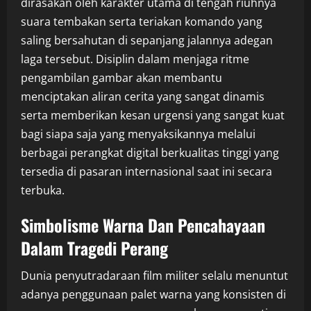
dirasakan oleh karakter utama di tengah riuhnya
suara tembakan serta teriakan komando yang
saling bersahutan di sepanjang jalannya adegan
laga tersebut. Disiplin dalam menjaga ritme
pengambilan gambar akan membantu
menciptakan aliran cerita yang sangat dinamis
serta memberikan kesan urgensi yang sangat kuat
bagi siapa saja yang menyaksikannya melalui
berbagai perangkat digital berkualitas tinggi yang
tersedia di pasaran internasional saat ini secara
terbuka.
Simbolisme Warna Dan Pencahayaan
Dalam Tragedi Perang
Dunia penyutradaraan film militer selalu menuntut
adanya penggunaan palet warna yang konsisten di