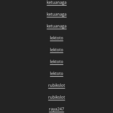
ketuanaga
ketuanaga
ketuanaga
lektoto
lektoto
lektoto
lektoto
rubikslot
rubikslot
raya247