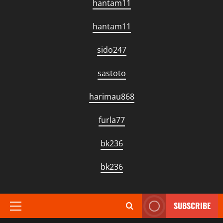
hantam11
hantam11
sido247
sastoto
harimau868
furla77
bk236
bk236
SUBSCRIBE
Primary