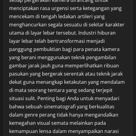
setiap pergerakan kamera dirancang untuk
menciptakan rasa urgensi serta ketegangan yang
mencekam di tengah ledakan artileri yang
menghancurkan segala sesuatu di sekitar karakter
utama di layar lebar tersebut. Industri hiburan
layar lebar telah bertransformasi menjadi
panggung pembuktian bagi para penata kamera
yang berani menggunakan teknik pengambilan
gambar jarak jauh guna memperlihatkan ribuan
pasukan yang bergerak serentak atau teknik jarak
dekat guna menangkap ketakutan yang mendalam
di mata seorang tentara yang sedang terjepit
situasi sulit. Penting bagi Anda untuk menyadari
bahwa sebuah sinematografi yang berkualitas
dalam genre perang tidak hanya mengandalkan
kemegahan visual semata melainkan pada
kemampuan lensa dalam menyampaikan narasi