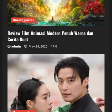
Uncategorized
Review Film Animasi Modern Penuh Warna dan
Cerita Kuat
admin
May 24, 2026
0