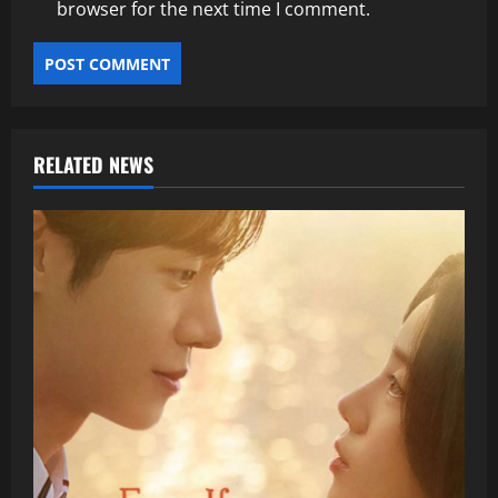
browser for the next time I comment.
RELATED NEWS