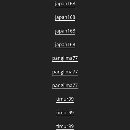
japan168
japan168
japan168
japan168
panglima77
panglima77
panglima77
timur99
timur99
timur99