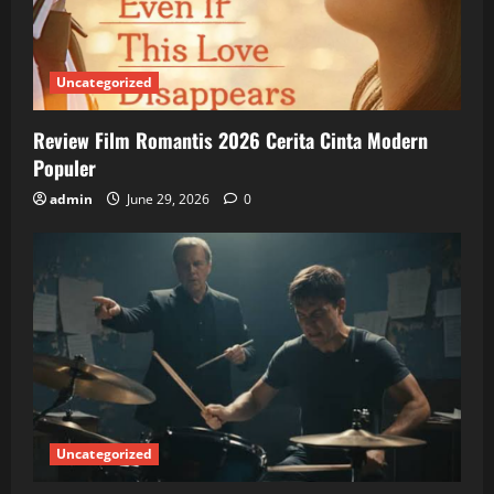
Uncategorized
Review Film Romantis 2026 Cerita Cinta Modern
Populer
admin
June 29, 2026
0
Uncategorized