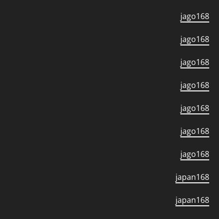
jago168
jago168
jago168
jago168
jago168
jago168
jago168
japan168
japan168