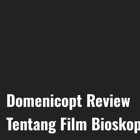
Domenicopt Review
Tentang Film Biosko