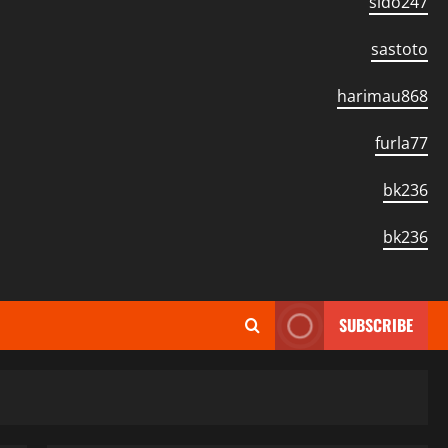
sido247
sastoto
harimau868
furla77
bk236
bk236
SUBSCRIBE