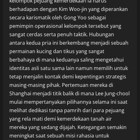
kelompok pejuang kemerdekaan ia harus
berhadapan dengan Kim Woo-jin yang diperankan
secara karismatik oleh Gong Yoo sebagai
pemimpin operasional kelompok tersebut yang
sangat cerdas serta penuh taktik. Hubungan
antara kedua pria ini berkembang menjadi sebuah
permainan kucing dan tikus yang sangat
berbahaya di mana keduanya saling mengetahui
identitas asli satu sama lain namun memilih untuk
tetap menjalin kontak demi kepentingan strategis
masing-masing pihak. Pertemuan mereka di
Shanghai menjadi titik balik di mana Lee Jung-chool
mulai mempertanyakan pilihannya selama ini saat
melihat dedikasi tanpa pamrih dari para pejuang
yang rela mati demi kemerdekaan tanah air
mereka yang sedang dijajah. Ketegangan semakin
meningkat saat sebuah misi rahasia untuk