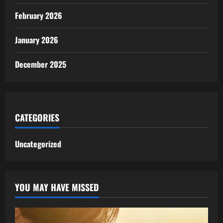
February 2026
January 2026
December 2025
CATEGORIES
Uncategorized
YOU MAY HAVE MISSED