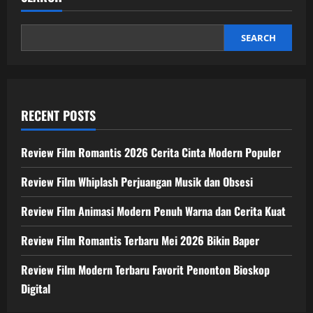
SEARCH
RECENT POSTS
Review Film Romantis 2026 Cerita Cinta Modern Populer
Review Film Whiplash Perjuangan Musik dan Obsesi
Review Film Animasi Modern Penuh Warna dan Cerita Kuat
Review Film Romantis Terbaru Mei 2026 Bikin Baper
Review Film Modern Terbaru Favorit Penonton Bioskop
Digital