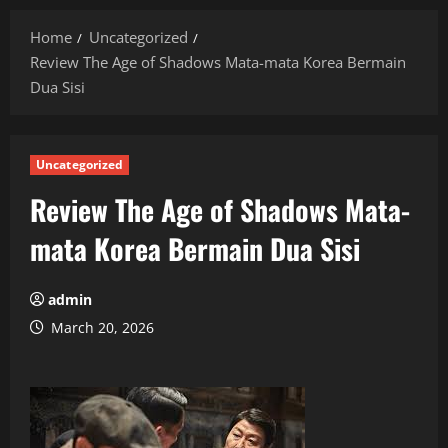
Menu
Home
Uncategorized
Review The Age of Shadows Mata-mata Korea Bermain
Dua Sisi
Uncategorized
Review The Age of Shadows Mata-
mata Korea Bermain Dua Sisi
admin
March 20, 2026