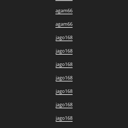
agam66
agam66
jago168
jago168
jago168
jago168
jago168
jago168
jago168