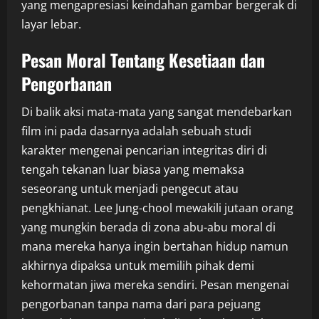
yang mengapresiasi keindahan gambar bergerak di
layar lebar.
Pesan Moral Tentang Kesetiaan dan
Pengorbanan
Di balik aksi mata-mata yang sangat mendebarkan
film ini pada dasarnya adalah sebuah studi
karakter mengenai pencarian integritas diri di
tengah tekanan luar biasa yang memaksa
seseorang untuk menjadi pengecut atau
pengkhianat. Lee Jung-chool mewakili jutaan orang
yang mungkin berada di zona abu-abu moral di
mana mereka hanya ingin bertahan hidup namun
akhirnya dipaksa untuk memilih pihak demi
kehormatan jiwa mereka sendiri. Pesan mengenai
pengorbanan tanpa nama dari para pejuang