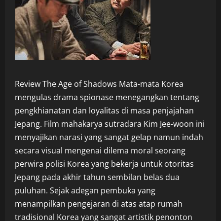
Review The Age of Shadows Mata-mata Korea
mengulas drama spionase menegangkan tentang
pengkhianatan dan loyalitas di masa penjajahan
Jepang. Film mahakarya sutradara Kim Jee-woon ini
menyajikan narasi yang sangat gelap namun indah
secara visual mengenai dilema moral seorang
perwira polisi Korea yang bekerja untuk otoritas
Jepang pada akhir tahun sembilan belas dua
puluhan. Sejak adegan pembuka yang
menampilkan pengejaran di atas atap rumah
tradisional Korea yang sangat artistik penonton