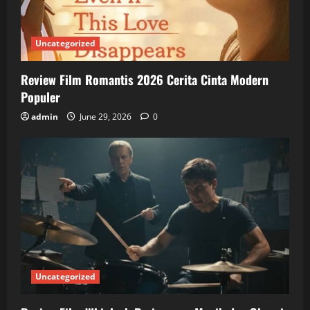
Uncategorized
Review Film Romantis 2026 Cerita Cinta Modern
Populer
admin
June 29, 2026
0
Uncategorized