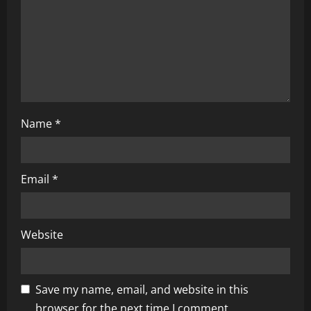
i
o
n
Name
*
Email
*
Website
Save my name, email, and website in this
browser for the next time I comment.