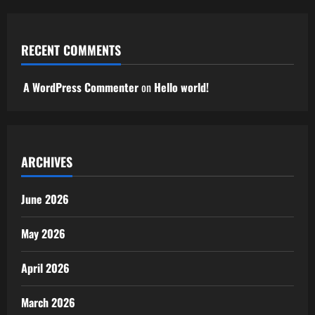
RECENT COMMENTS
A WordPress Commenter
on
Hello world!
ARCHIVES
June 2026
May 2026
April 2026
March 2026