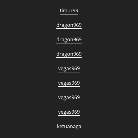
timur99
dragon969
dragon969
dragon969
vegas969
vegas969
vegas969
vegas969
ketuanaga