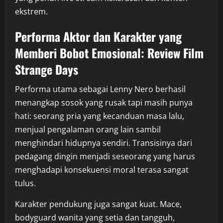
ekstrem.
Performa Aktor dan Karakter yang
Memberi Bobot Emosional: Review Film
Strange Days
Performa utama sebagai Lenny Nero berhasil
menangkap sosok yang rusak tapi masih punya
hati: seorang pria yang kecanduan masa lalu,
menjual pengalaman orang lain sambil
menghindari hidupnya sendiri. Transisinya dari
pedagang dingin menjadi seseorang yang harus
menghadapi konsekuensi moral terasa sangat
tulus.
Karakter pendukung juga sangat kuat. Mace,
bodyguard wanita yang setia dan tangguh,