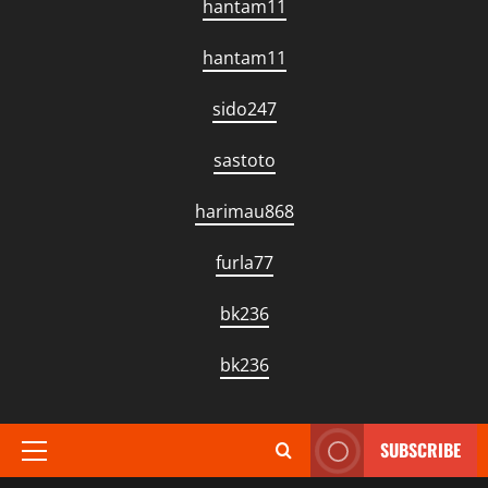
hantam11
hantam11
sido247
sastoto
harimau868
furla77
bk236
bk236
SUBSCRIBE
Primary