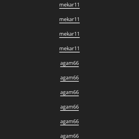
mekar11
mekar11
mekar11
mekar11
agam66
agam66
agam66
agam66
agam66
agam66