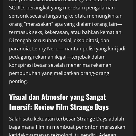
SQUID: perangkat yang merekam pengalaman
sensorik secara langsung ke otak, memungkinkan
orang “merasakan” apa yang dialami orang lain—
termasuk seks, kekerasan, atau bahkan kematian.
Di tengah kerusuhan sosial, eksploitasi, dan
paranoia, Lenny Nero—mantan polisi yang kini jadi
pedagang rekaman ilegal—terjebak dalam
konspirasi besar setelah menerima rekaman
pembunuhan yang melibatkan orang-orang
penting.
Visual dan Atmosfer yang Sangat
Imersif: Review Film Strange Days
Salah satu kekuatan terbesar Strange Days adalah
bagaimana film ini membuat penonton merasakan
ketidaknyamanan teknologi itu sendiri. Adegan