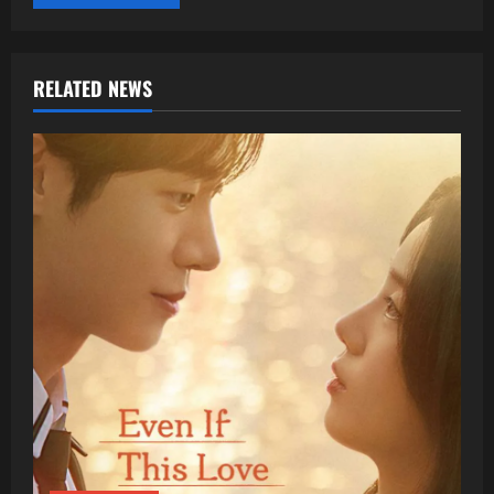
RELATED NEWS