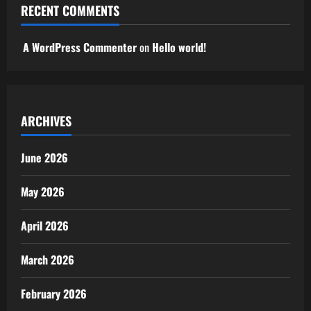
RECENT COMMENTS
A WordPress Commenter
on
Hello world!
ARCHIVES
June 2026
May 2026
April 2026
March 2026
February 2026