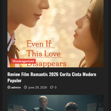
Uncategorized
Review Film Romantis 2026 Cerita Cinta Modern
Populer
admin
June 29, 2026
0