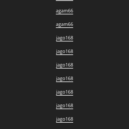
agam66
agam66
jago168
jago168
jago168
jago168
jago168
jago168
jago168