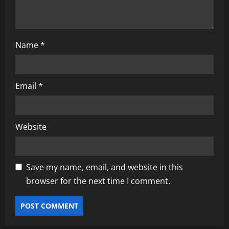
n
Name
*
Email
*
Website
Save my name, email, and website in this
browser for the next time I comment.