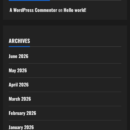
A WordPress Commenter
on
Hello world!
ARCHIVES
June 2026
May 2026
April 2026
March 2026
February 2026
January 2026