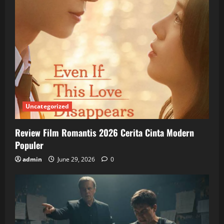
Uncategorized
Review Film Romantis 2026 Cerita Cinta Modern
Populer
admin
June 29, 2026
0