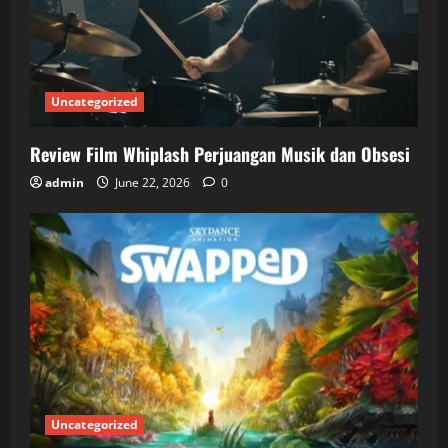
Uncategorized
Review Film Whiplash Perjuangan Musik dan Obsesi
admin
June 22, 2026
0
Uncategorized