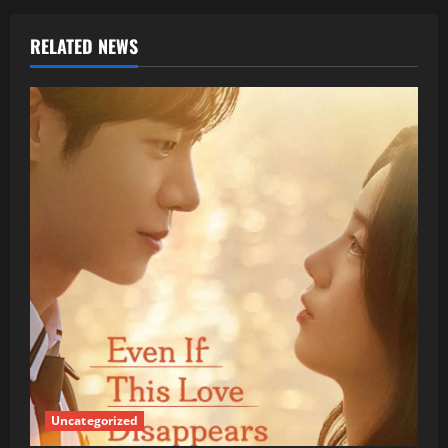
RELATED NEWS
Uncategorized