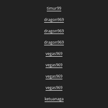
timur99
dragon969
dragon969
dragon969
vegas969
vegas969
vegas969
vegas969
ketuanaga