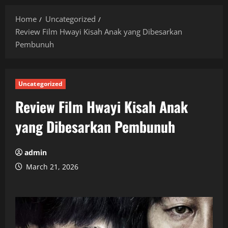
Menu
Home
Uncategorized
Review Film Hwayi Kisah Anak yang Dibesarkan
Pembunuh
Uncategorized
Review Film Hwayi Kisah Anak
yang Dibesarkan Pembunuh
admin
March 21, 2026