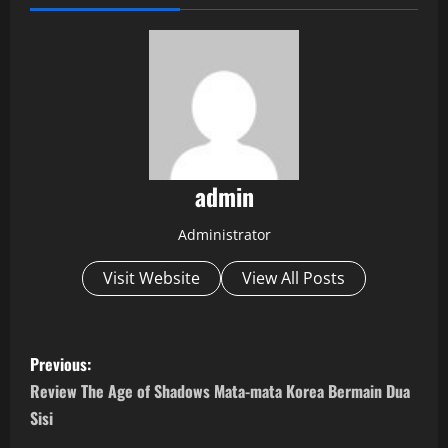
admin
Administrator
Visit Website
View All Posts
P
Previous:
o
Review The Age of Shadows Mata-mata Korea Bermain Dua
Sisi
s