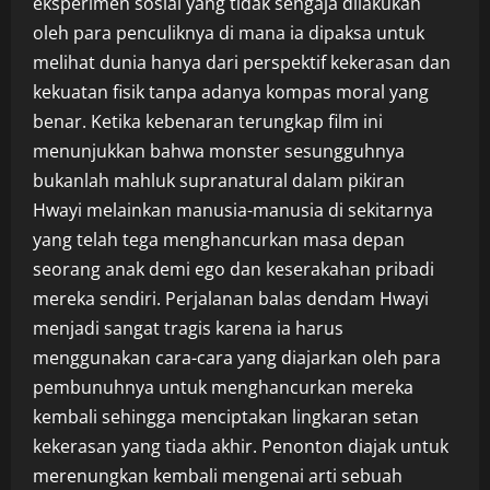
eksperimen sosial yang tidak sengaja dilakukan
oleh para penculiknya di mana ia dipaksa untuk
melihat dunia hanya dari perspektif kekerasan dan
kekuatan fisik tanpa adanya kompas moral yang
benar. Ketika kebenaran terungkap film ini
menunjukkan bahwa monster sesungguhnya
bukanlah mahluk supranatural dalam pikiran
Hwayi melainkan manusia-manusia di sekitarnya
yang telah tega menghancurkan masa depan
seorang anak demi ego dan keserakahan pribadi
mereka sendiri. Perjalanan balas dendam Hwayi
menjadi sangat tragis karena ia harus
menggunakan cara-cara yang diajarkan oleh para
pembunuhnya untuk menghancurkan mereka
kembali sehingga menciptakan lingkaran setan
kekerasan yang tiada akhir. Penonton diajak untuk
merenungkan kembali mengenai arti sebuah